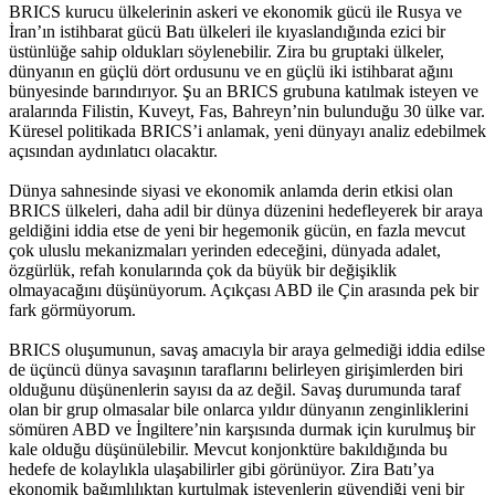
BRICS kurucu ülkelerinin askeri ve ekonomik gücü ile Rusya ve
İran’ın istihbarat gücü Batı ülkeleri ile kıyaslandığında ezici bir
üstünlüğe sahip oldukları söylenebilir. Zira bu gruptaki ülkeler,
dünyanın en güçlü dört ordusunu ve en güçlü iki istihbarat ağını
bünyesinde barındırıyor. Şu an BRICS grubuna katılmak isteyen ve
aralarında Filistin, Kuveyt, Fas, Bahreyn’nin bulunduğu 30 ülke var.
Küresel politikada BRICS’i anlamak, yeni dünyayı analiz edebilmek
açısından aydınlatıcı olacaktır.
Dünya sahnesinde siyasi ve ekonomik anlamda derin etkisi olan
BRICS ülkeleri, daha adil bir dünya düzenini hedefleyerek bir araya
geldiğini iddia etse de yeni bir hegemonik gücün, en fazla mevcut
çok uluslu mekanizmaları yerinden edeceğini, dünyada adalet,
özgürlük, refah konularında çok da büyük bir değişiklik
olmayacağını düşünüyorum. Açıkçası ABD ile Çin arasında pek bir
fark görmüyorum.
BRICS oluşumunun, savaş amacıyla bir araya gelmediği iddia edilse
de üçüncü dünya savaşının taraflarını belirleyen girişimlerden biri
olduğunu düşünenlerin sayısı da az değil. Savaş durumunda taraf
olan bir grup olmasalar bile onlarca yıldır dünyanın zenginliklerini
sömüren ABD ve İngiltere’nin karşısında durmak için kurulmuş bir
kale olduğu düşünülebilir. Mevcut konjonktüre bakıldığında bu
hedefe de kolaylıkla ulaşabilirler gibi görünüyor. Zira Batı’ya
ekonomik bağımlılıktan kurtulmak isteyenlerin güvendiği yeni bir