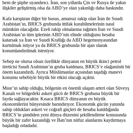
hem de şüphe uyandırıcı. İran, son yıllarda Çin ve Rusya ile yakın
ilişkiler geliştirmiş olsa da ABD’ye olan yakınlığı daha baskındır.
Kafa karıştıran diğer bir husus, amansız rakip olan İran ile Suudi
Arabistan’ın, BRICS grubunda ittifak kurabilmelerinin nasıl
mümkün olacağıdır. Ezeli rakip olmalarına rağmen İran ve Suudi
Arabistan’ın tüm iplerinin ABD’nin elinde olduğunu hesaba
katarsak ya İran ve Suudi Krallığı da ABD hegemonyasından
kurtulmak istiyor ya da BRICS grubunda bir ajan olarak
konumlandırılmak isteniyor.
Sebep ne olursa olsun özellikle dünyanın en büyük ikinci petrol
üreticisi Suudi Arabistan’ın gruba katılması, BRICS’e olağanüstü bir
önem kazandırdı. Ayrıca Müslümanlar açısından taşıdığı manevi
konumu sebebiyle büyük bir etkisi olacağı açıktır.
Mısır’ın sahip olduğu, bölgenin en önemli ulaşım arteri olan Süveyş
Kanalı ve bölgedeki askeri gücü de BRICS grubuna büyük bir
fayda sağlayacaktır. Kısaca BRICS dünyanın en büyük
ekonomilerini bünyesinde barındırıyor. Ekonomik gücün yanında
sahip oldukları askeri ve coğrafi güçleri de hesaba katıldığında
BRICS’in şimdiden yeni dünya düzenini şekillendirme konusunda
büyük bir zafer kazandığı ve Batı’nın nüfuz alanlarını kaydırmaya
başladığı ortadadır.