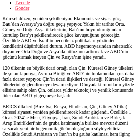
Tweetle
Gönder
Küresel düzen, yeniden şekilleniyor. Ekonomik ve siyasi güç,
Batı’dan Avrasya’ya doğru geçiş yapıyor. Yakın bir tarihte Orta,
Güney ve Doğu Asya ülkelerinin, Batı’nın boyunduruğundan
kurtulup Batı’yı şekillendirecek güce kavuştuğunu göreceğiz.
Özellikle ABD ve İsrail’in beceriksiz politikaları yüzünden
kendilerini düşürdükleri durum, ABD hegemonyasından rahatsızlık
duyan ve Orta Doğu ve Asya’da nüfuzunu arttırmak ve ABD’nin
gücünü kırmak isteyen Çin ve Rusya’nın işine yaradı.
120 ülkenin en büyük ticari ortağı olan Çin, Küresel Güney ülkeleri
ile şu an Japonya, Avrupa Birliği ve ABD’nin toplamından çok daha
fazla ticaret yapıyor. Çin’in ticari ilişkileri ve desteği, Küresel Güney
ülkelerini güçlendirmeye devam ediyor. Dünyadaki robotların yüzde
ellisine sahip olan Çin, onlarca yıldır teknoloji ve yenilik konusunda
lider olan ABD’yi geçmeye başladı.
BRICS ülkeleri (Brezilya, Rusya, Hindistan, Çin, Güney Afrika)
küresel siyaseti yeniden şekillendirecek kadar güçlendi. Özellikle 1
Ocak 2024’te Mısır, Etiyopya, İran, Suudi Arabistan ve Birleşik
Arap Emirlikleri’nin de gruba katılmasıyla birlikte mevcut düzeni
sarsacak yeni bir hegemonik gücün oluştuğunu söyleyebiliriz.
Özellikle Suudi Arabistan ve İran’ın bu gruba katılması hem ilginç