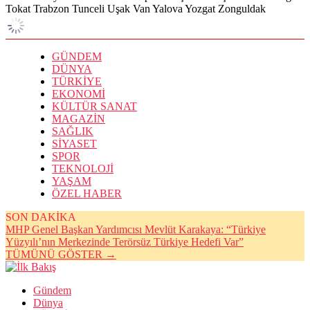
Tokat
Trabzon
Tunceli
Uşak
Van
Yalova
Yozgat
Zonguldak
GÜNDEM
DÜNYA
TÜRKİYE
EKONOMİ
KÜLTÜR SANAT
MAGAZİN
SAĞLIK
SİYASET
SPOR
TEKNOLOJİ
YAŞAM
ÖZEL HABER
SON DAKİKA
MHP Genel Başkan Yardımcısı Mevlüt Karakaya: “Türkiye
Yüzyılı’nın Merkezinde Terörsüz Türkiye Hedefi Var”
TÜMÜNÜ GÖSTER →
Gündem
Dünya