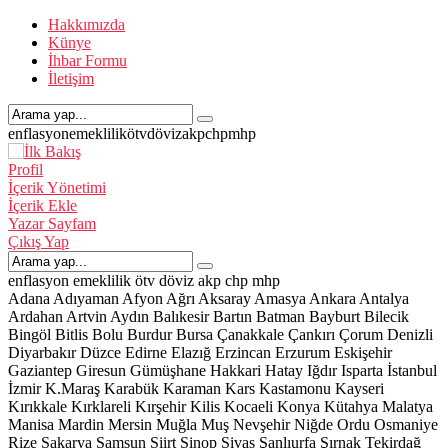
Hakkımızda
Künye
İhbar Formu
İletişim
enflasyon
emeklilik
ötv
döviz
akp
chp
mhp
Profil
İçerik Yönetimi
İçerik Ekle
Yazar Sayfam
Çıkış Yap
enflasyon
emeklilik
ötv
döviz
akp
chp
mhp
Adana
Adıyaman
Afyon
Ağrı
Aksaray
Amasya
Ankara
Antalya
Ardahan
Artvin
Aydın
Balıkesir
Bartın
Batman
Bayburt
Bilecik
Bingöl
Bitlis
Bolu
Burdur
Bursa
Çanakkale
Çankırı
Çorum
Denizli
Diyarbakır
Düzce
Edirne
Elazığ
Erzincan
Erzurum
Eskişehir
Gaziantep
Giresun
Gümüşhane
Hakkari
Hatay
Iğdır
Isparta
İstanbul
İzmir
K.Maraş
Karabük
Karaman
Kars
Kastamonu
Kayseri
Kırıkkale
Kırklareli
Kırşehir
Kilis
Kocaeli
Konya
Kütahya
Malatya
Manisa
Mardin
Mersin
Muğla
Muş
Nevşehir
Niğde
Ordu
Osmaniye
Rize
Sakarya
Samsun
Siirt
Sinop
Sivas
Şanlıurfa
Şırnak
Tekirdağ