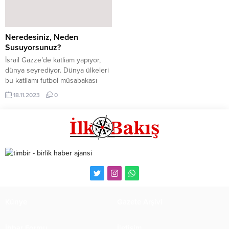
Neredesiniz, Neden
Susuyorsunuz?
İsrail Gazze’de katliam yapıyor,
dünya seyrediyor. Dünya ülkeleri
bu katliamı futbol müsabakası
izler gibi izliyor, savaş
18.11.2023
0
meydanından dakika ve skor
alıyorlar. Sözde medeni ülkeler
İsrail’e desteğini açıklarken, ne
acıdır ki, bizim İslam ülkeleri de
İsrail’in yanında saf tutuyor. Katil
İsrail kudurmuş, dünya tarihinde
yaşanmış savaşlarda bile
yapılmamış kalleşliği, alçaklığı,
katliamı...
Künye
Gazete Arşivi
İhbar Formu
İletişim