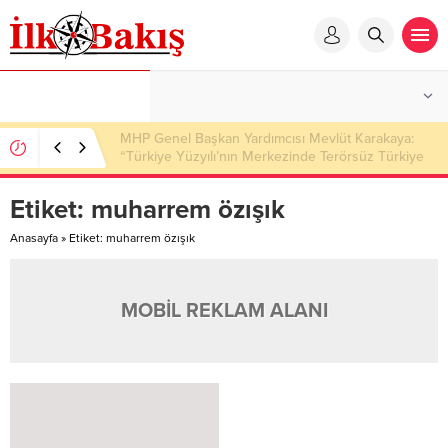
MHP Genel Başkan Yardımcısı Mevlüt Karakaya:
“Türkiye Yüzyılı’nın Merkezinde Terörsüz Türkiye
Hedefi Var”
Etiket:
muharrem özışık
Anasayfa
»
Etiket: muharrem özışık
MOBİL REKLAM ALANI