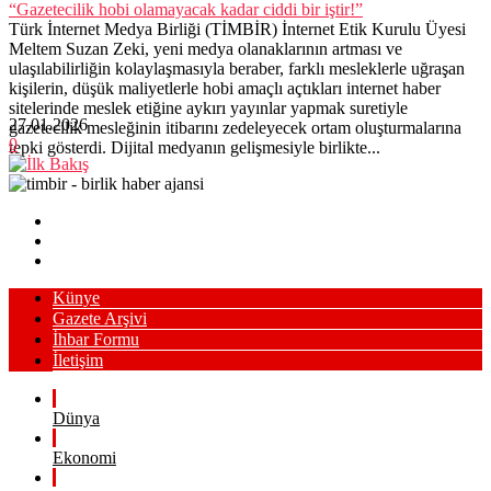
“Gazetecilik hobi olamayacak kadar ciddi bir iştir!”
Türk İnternet Medya Birliği (TİMBİR) İnternet Etik Kurulu Üyesi
Meltem Suzan Zeki, yeni medya olanaklarının artması ve
ulaşılabilirliğin kolaylaşmasıyla beraber, farklı mesleklerle uğraşan
kişilerin, düşük maliyetlerle hobi amaçlı açtıkları internet haber
sitelerinde meslek etiğine aykırı yayınlar yapmak suretiyle
27.01.2026
gazetecilik mesleğinin itibarını zedeleyecek ortam oluşturmalarına
0
tepki gösterdi. Dijital medyanın gelişmesiyle birlikte...
Künye
Gazete Arşivi
İhbar Formu
İletişim
Dünya
Ekonomi