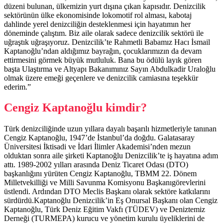
düzeni bulunan, ülkemizin yurt dışına çıkan kapısıdır. Denizcilik
sektörünün ülke ekonomisinde lokomotif rol alması, kabotaj
dahlinde yerel denizciliğin desteklenmesi için hayatımın her
döneminde çalıştım. Biz aile olarak sadece denizcilik sektörü ile
uğraştık uğraşıyoruz. Denizcilik’te Rahmetli Babamız Hacı İsmail
Kaptanoğlu’ndan aldığımız bayrağın, çocuklarımızın da devam
ettirmesini görmek büyük mutluluk. Bana bu ödülü layık gören
başta Ulaştırma ve Altyapı Bakanımınız Sayın Abdulkadir Uraloğlu
olmak üzere emeği geçenlere ve denizcilik camiasına teşekkür
ederim.”
Cengiz Kaptanoğlu kimdir?
Türk denizciliğinde uzun yıllara dayalı başarılı hizmetleriyle tanınan
Cengiz Kaptanoğlu, 1947’de İstanbul’da doğdu. Galatasaray
Üniversitesi İktisadi ve İdari İlimler Akademisi’nden mezun
olduktan sonra aile şirketi Kaptanoğlu Denizcilik’te iş hayatına adım
attı. 1989-2002 yılları arasında Deniz Ticaret Odası (DTO)
başkanlığını yürüten Cengiz Kaptanoğlu, TBMM 22. Dönem
Milletvekilliği ve Milli Savunma Komisyonu Başkanıgörevlerini
üstlendi. Ardından DTO Meclis Başkanı olarak sektöre katkılarını
sürdürdü.Kaptanoğlu Denizcilik’in Eş Onursal Başkanı olan Cengiz
Kaptanoğlu, Türk Deniz Eğitim Vakfı (TÜDEV) ve Deniztemiz
Derneği (TURMEPA) kurucu ve yönetim kurulu üyeliklerini de