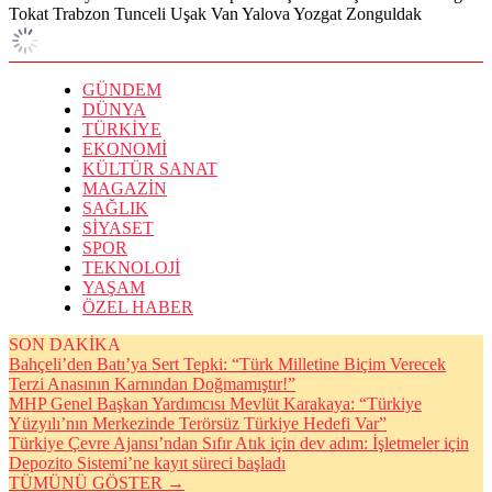
Tokat
Trabzon
Tunceli
Uşak
Van
Yalova
Yozgat
Zonguldak
GÜNDEM
DÜNYA
TÜRKİYE
EKONOMİ
KÜLTÜR SANAT
MAGAZİN
SAĞLIK
SİYASET
SPOR
TEKNOLOJİ
YAŞAM
ÖZEL HABER
SON DAKİKA
Bahçeli’den Batı’ya Sert Tepki: “Türk Milletine Biçim Verecek
Terzi Anasının Karnından Doğmamıştır!”
MHP Genel Başkan Yardımcısı Mevlüt Karakaya: “Türkiye
Yüzyılı’nın Merkezinde Terörsüz Türkiye Hedefi Var”
Türkiye Çevre Ajansı’ndan Sıfır Atık için dev adım: İşletmeler için
Depozito Sistemi’ne kayıt süreci başladı
TÜMÜNÜ GÖSTER →