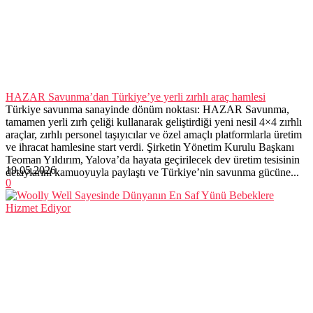
HAZAR Savunma’dan Türkiye’ye yerli zırhlı araç hamlesi
Türkiye savunma sanayinde dönüm noktası: HAZAR Savunma,
tamamen yerli zırh çeliği kullanarak geliştirdiği yeni nesil 4×4 zırhlı
araçlar, zırhlı personel taşıyıcılar ve özel amaçlı platformlarla üretim
ve ihracat hamlesine start verdi. Şirketin Yönetim Kurulu Başkanı
Teoman Yıldırım, Yalova’da hayata geçirilecek dev üretim tesisinin
19.05.2026
detaylarını kamuoyuyla paylaştı ve Türkiye’nin savunma gücüne...
0