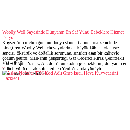
Woolly Well Sayesinde Dünyanın En Saf Yünü Bebeklere Hizmet
Ediyor
Kayseri’nin üretim gücünü dünya standartlarında malzemelerle
birleştiren Woolly Well, ebeveynlerin en büyük kâbusu olan gaz
sancısı, öksürük ve doğallık sorununa, sınırları aşan bir kaliteyle
çözüm getirdi. Markanın geliştirdiği Gaz Giderici Kiraz Çekirdekli
25.04.2026
Yün Dolgulu Yastık, Anadolu’nun kadim geleneklerini, dünyanın en
0
kaliteli yünü olarak kabul edilen Yeni Zelanda yünüyle
harmanlayarak bebeklerin...