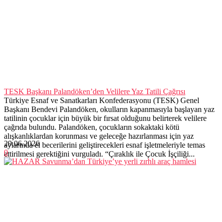
TESK Başkanı Palandöken’den Velilere Yaz Tatili Çağrısı
Türkiye Esnaf ve Sanatkarları Konfederasyonu (TESK) Genel
Başkanı Bendevi Palandöken, okulların kapanmasıyla başlayan yaz
tatilinin çocuklar için büyük bir fırsat olduğunu belirterek velilere
çağrıda bulundu. Palandöken, çocukların sokaktaki kötü
alışkanlıklardan korunması ve geleceğe hazırlanması için yaz
29.06.2026
aylarında el becerilerini geliştirecekleri esnaf işletmeleriyle temas
0
ettirilmesi gerektiğini vurguladı. “Çıraklık ile Çocuk İşçiliği...