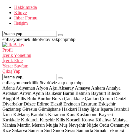
Hakkımızda
Künye
İhbar Formu
İletişim
enflasyon
emeklilik
ötv
döviz
akp
chp
mhp
Profil
İçerik Yönetimi
İçerik Ekle
Yazar Sayfam
Çıkış Yap
enflasyon
emeklilik
ötv
döviz
akp
chp
mhp
Adana
Adıyaman
Afyon
Ağrı
Aksaray
Amasya
Ankara
Antalya
Ardahan
Artvin
Aydın
Balıkesir
Bartın
Batman
Bayburt
Bilecik
Bingöl
Bitlis
Bolu
Burdur
Bursa
Çanakkale
Çankırı
Çorum
Denizli
Diyarbakır
Düzce
Edirne
Elazığ
Erzincan
Erzurum
Eskişehir
Gaziantep
Giresun
Gümüşhane
Hakkari
Hatay
Iğdır
Isparta
İstanbul
İzmir
K.Maraş
Karabük
Karaman
Kars
Kastamonu
Kayseri
Kırıkkale
Kırklareli
Kırşehir
Kilis
Kocaeli
Konya
Kütahya
Malatya
Manisa
Mardin
Mersin
Muğla
Muş
Nevşehir
Niğde
Ordu
Osmaniye
Rize
Sakarya
Samsun
Siirt
Sinop
Sivas
Şanlıurfa
Şırnak
Tekirdağ