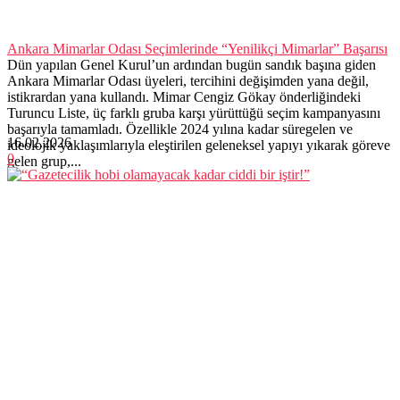
Ankara Mimarlar Odası Seçimlerinde “Yenilikçi Mimarlar” Başarısı
Dün yapılan Genel Kurul’un ardından bugün sandık başına giden
Ankara Mimarlar Odası üyeleri, tercihini değişimden yana değil,
istikrardan yana kullandı. Mimar Cengiz Gökay önderliğindeki
Turuncu Liste, üç farklı gruba karşı yürüttüğü seçim kampanyasını
başarıyla tamamladı. Özellikle 2024 yılına kadar süregelen ve
16.02.2026
ideolojik yaklaşımlarıyla eleştirilen geleneksel yapıyı yıkarak göreve
0
gelen grup,...