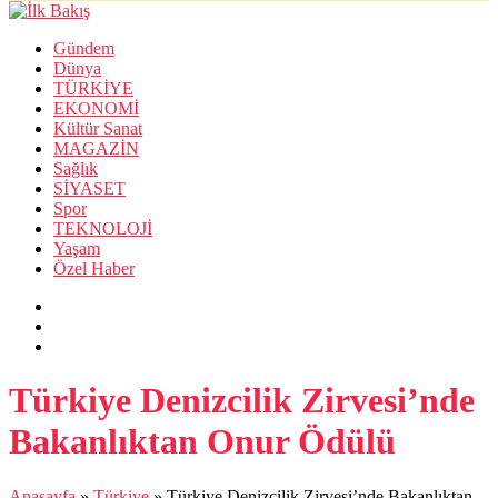
Gündem
Dünya
TÜRKİYE
EKONOMİ
Kültür Sanat
MAGAZİN
Sağlık
SİYASET
Spor
TEKNOLOJİ
Yaşam
Özel Haber
Türkiye Denizcilik Zirvesi’nde
Bakanlıktan Onur Ödülü
Anasayfa
»
Türkiye
»
Türkiye Denizcilik Zirvesi’nde Bakanlıktan