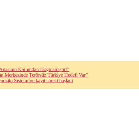
i Anasının Karnından Doğmamıştır!”
ın Merkezinde Terörsüz Türkiye Hedefi Var”
pozito Sistemi’ne kayıt süreci başladı