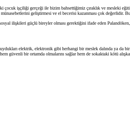
aki çocuk işçiliği gerçeği ile bizim bahsettiğimiz çıraklık ve mesleki eğ
münasebetlerini geliştirmesi ve el becerisi kazanması çok değerlidir. Bu s
e sosyal ilişkileri güçlü bireyler olması gerektiğini ifade eden Palandöke
dukları elektrik, elektronik gibi herhangi bir meslek dalında ya da bir r
eri, hem güvenli bir ortamda olmalarını sağlar hem de sokaktaki kötü alış