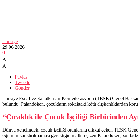
Türkiye
29.06.2026
0
+
A
-
A
Paylaş
Tweetle
Gönder
Türkiye Esnaf ve Sanatkarları Konfederasyonu (TESK) Genel Başkanı Be
bulundu. Palandöken, çocukların sokaktaki kötü alışkanlıklardan korunma
“Çıraklık ile Çocuk İşçiliği Birbirinden Ay
Dünya genelindeki çocuk işçiliği oranlarına dikkat çeken TESK Gene
eğitimin karıştırılmaması gerektiğinin altını çizen Palandöken, şu ifade