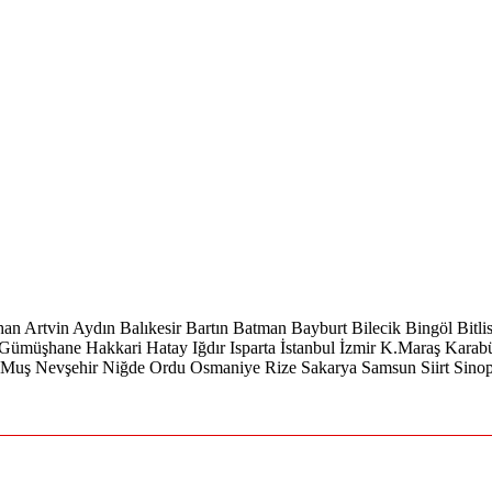
han
Artvin
Aydın
Balıkesir
Bartın
Batman
Bayburt
Bilecik
Bingöl
Bitli
Gümüşhane
Hakkari
Hatay
Iğdır
Isparta
İstanbul
İzmir
K.Maraş
Karab
Muş
Nevşehir
Niğde
Ordu
Osmaniye
Rize
Sakarya
Samsun
Siirt
Sino