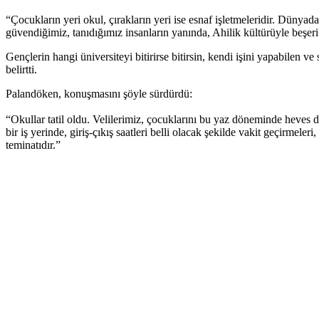
“Çocukların yeri okul, çırakların yeri ise esnaf işletmeleridir. Dünyad
güvendiğimiz, tanıdığımız insanların yanında, Ahilik kültürüyle beşeri 
Gençlerin hangi üniversiteyi bitirirse bitirsin, kendi işini yapabilen v
belirtti.
Palandöken, konuşmasını şöyle sürdürdü:
“Okullar tatil oldu. Velilerimiz, çocuklarını bu yaz döneminde heves duy
bir iş yerinde, giriş-çıkış saatleri belli olacak şekilde vakit geçirmel
teminatıdır.”