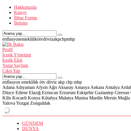
Hakkımızda
Künye
İhbar Formu
İletişim
enflasyon
emeklilik
ötv
döviz
akp
chp
mhp
Profil
İçerik Yönetimi
İçerik Ekle
Yazar Sayfam
Çıkış Yap
enflasyon
emeklilik
ötv
döviz
akp
chp
mhp
Adana
Adıyaman
Afyon
Ağrı
Aksaray
Amasya
Ankara
Antalya
Arda
Düzce
Edirne
Elazığ
Erzincan
Erzurum
Eskişehir
Gaziantep
Giresun
Kilis
Kocaeli
Konya
Kütahya
Malatya
Manisa
Mardin
Mersin
Muğla
Yalova
Yozgat
Zonguldak
GÜNDEM
DÜNYA