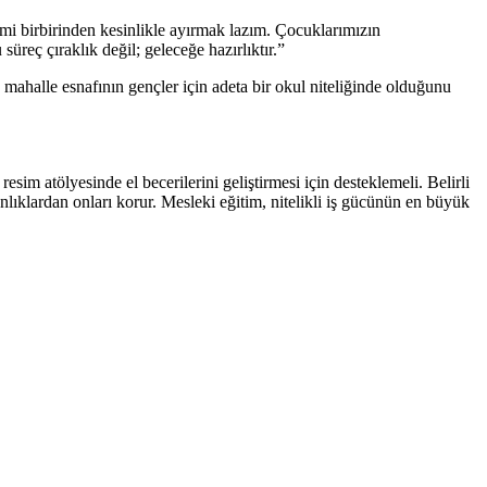
itimi birbirinden kesinlikle ayırmak lazım. Çocuklarımızın
üreç çıraklık değil; geleceğe hazırlıktır.”
n, mahalle esnafının gençler için adeta bir okul niteliğinde olduğunu
esim atölyesinde el becerilerini geliştirmesi için desteklemeli. Belirli
kanlıklardan onları korur. Mesleki eğitim, nitelikli iş gücünün en büyük