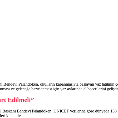
ndevi Palandöken, okulların kapanmasıyla başlayan yaz tatilinin çocuk
sı ve geleceğe hazırlanması için yaz aylarında el becerilerini geliştirec
ırt Edilmeli”
l Başkanı Bendevi Palandöken, UNICEF verilerine göre dünyada 138 mily
leri kullandı: