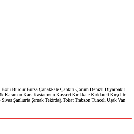
s
Bolu
Burdur
Bursa
Çanakkale
Çankırı
Çorum
Denizli
Diyarbakır
ük
Karaman
Kars
Kastamonu
Kayseri
Kırıkkale
Kırklareli
Kırşehir
p
Sivas
Şanlıurfa
Şırnak
Tekirdağ
Tokat
Trabzon
Tunceli
Uşak
Van