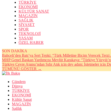
TÜRKİYE
EKONOMİ
KÜLTÜR SANAT
MAGAZİN
SAĞLIK
SİYASET
SPOR
TEKNOLOJİ
YAŞAM
ÖZEL HABER
SON DAKİKA
Bahçeli’den Batı’ya Sert Tepki: “Türk Milletine Biçim Verecek Terz
MHP Genel Başkan Yardımcısı Mevlüt Karakaya: “Türkiye Yüzyılı’n
Türkiye Çevre Ajansı’ndan Sıfır Atık için dev adım: İşletmeler için De
TÜMÜNÜ GÖSTER →
Gündem
Dünya
TÜRKİYE
EKONOMİ
Kültür Sanat
MAGAZİN
Sağlık