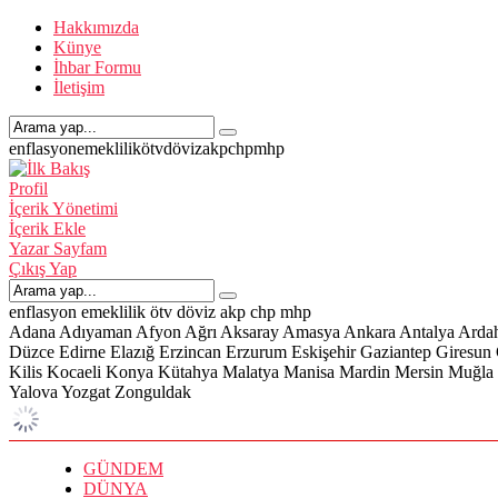
Hakkımızda
Künye
İhbar Formu
İletişim
enflasyon
emeklilik
ötv
döviz
akp
chp
mhp
Profil
İçerik Yönetimi
İçerik Ekle
Yazar Sayfam
Çıkış Yap
enflasyon
emeklilik
ötv
döviz
akp
chp
mhp
Adana
Adıyaman
Afyon
Ağrı
Aksaray
Amasya
Ankara
Antalya
Arda
Düzce
Edirne
Elazığ
Erzincan
Erzurum
Eskişehir
Gaziantep
Giresun
Kilis
Kocaeli
Konya
Kütahya
Malatya
Manisa
Mardin
Mersin
Muğla
Yalova
Yozgat
Zonguldak
GÜNDEM
DÜNYA