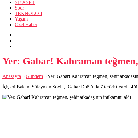
SİYASET
Spor
TEKNOLOJİ
Yaşam
Özel Haber
Yer: Gabar! Kahraman teğmen, ş
Anasayfa
»
Gündem
»
Yer: Gabar! Kahraman teğmen, şehit arkadaşını
İçişleri Bakanı Süleyman Soylu, ‘Gabar Dağı’nda 7 terörist vardı. 4’ü et