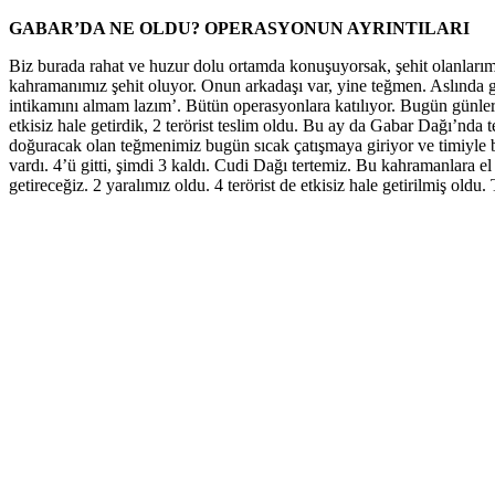
GABAR’DA NE OLDU? OPERASYONUN AYRINTILARI
Biz burada rahat ve huzur dolu ortamda konuşuyorsak, şehit olanları
kahramanımız şehit oluyor. Onun arkadaşı var, yine teğmen. Aslında g
intikamını almam lazım’. Bütün operasyonlara katılıyor. Bugün günle
etkisiz hale getirdik, 2 terörist teslim oldu. Bu ay da Gabar Dağı’nda
doğuracak olan teğmenimiz bugün sıcak çatışmaya giriyor ve timiyle ber
vardı. 4’ü gitti, şimdi 3 kaldı. Cudi Dağı tertemiz. Bu kahramanlara e
getireceğiz. 2 yaralımız oldu. 4 terörist de etkisiz hale getirilmiş ol