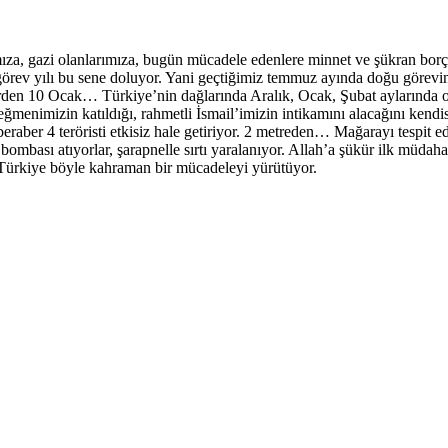
mıza, gazi olanlarımıza, bugün mücadele edenlere minnet ve şükran bor
örev yılı bu sene doluyor. Yani geçtiğimiz temmuz ayında doğu görevini
rden 10 Ocak… Türkiye’nin dağlarında Aralık, Ocak, Şubat aylarında op
 teğmenimizin katıldığı, rahmetli İsmail’imizin intikamını alacağını kend
aber 4 teröristi etkisiz hale getiriyor. 2 metreden… Mağarayı tespit edi
l bombası atıyorlar, şarapnelle sırtı yaralanıyor. Allah’a şükür ilk müd
du. Türkiye böyle kahraman bir mücadeleyi yürütüyor.