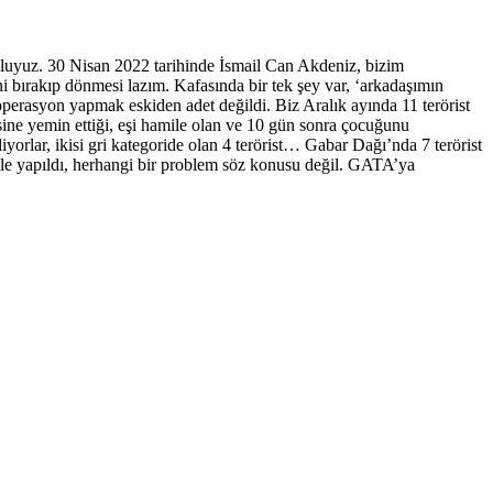
çluyuz. 30 Nisan 2022 tarihinde İsmail Can Akdeniz, bizim
 bırakıp dönmesi lazım. Kafasında bir tek şey var, ‘arkadaşımın
erasyon yapmak eskiden adet değildi. Biz Aralık ayında 11 terörist
isine yemin ettiği, eşi hamile olan ve 10 gün sonra çocuğunu
yorlar, ikisi gri kategoride olan 4 terörist… Gabar Dağı’nda 7 terörist
ahale yapıldı, herhangi bir problem söz konusu değil. GATA’ya