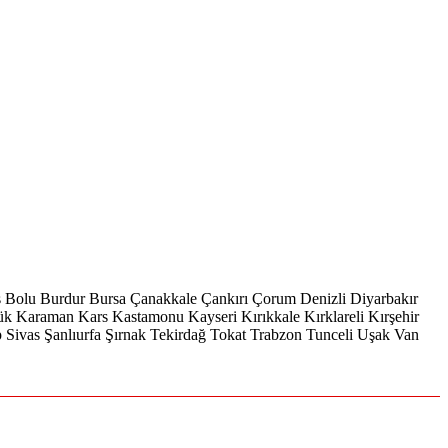
s
Bolu
Burdur
Bursa
Çanakkale
Çankırı
Çorum
Denizli
Diyarbakır
ük
Karaman
Kars
Kastamonu
Kayseri
Kırıkkale
Kırklareli
Kırşehir
p
Sivas
Şanlıurfa
Şırnak
Tekirdağ
Tokat
Trabzon
Tunceli
Uşak
Van