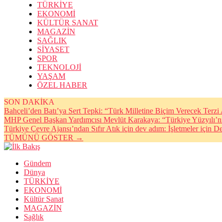
TÜRKİYE
EKONOMİ
KÜLTÜR SANAT
MAGAZİN
SAĞLIK
SİYASET
SPOR
TEKNOLOJİ
YAŞAM
ÖZEL HABER
SON DAKİKA
Bahçeli’den Batı’ya Sert Tepki: “Türk Milletine Biçim Verecek Terz
MHP Genel Başkan Yardımcısı Mevlüt Karakaya: “Türkiye Yüzyılı’n
Türkiye Çevre Ajansı’ndan Sıfır Atık için dev adım: İşletmeler için De
TÜMÜNÜ GÖSTER →
Gündem
Dünya
TÜRKİYE
EKONOMİ
Kültür Sanat
MAGAZİN
Sağlık