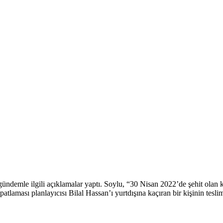
 gündemle ilgili açıklamalar yaptı. Soylu, “30 Nisan 2022’de şehit ola
m patlaması planlayıcısı Bilal Hassan’ı yurtdışına kaçıran bir kişinin tesli