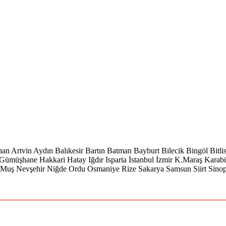
han
Artvin
Aydın
Balıkesir
Bartın
Batman
Bayburt
Bilecik
Bingöl
Bitli
Gümüşhane
Hakkari
Hatay
Iğdır
Isparta
İstanbul
İzmir
K.Maraş
Karab
Muş
Nevşehir
Niğde
Ordu
Osmaniye
Rize
Sakarya
Samsun
Siirt
Sino