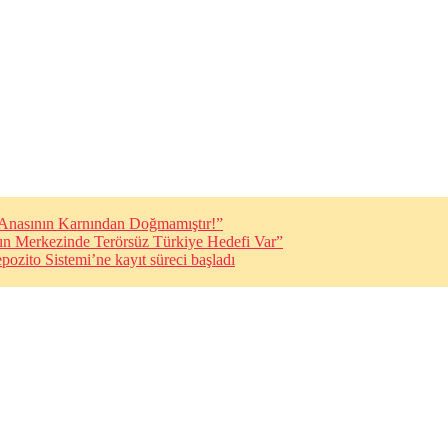
i Anasının Karnından Doğmamıştır!”
ın Merkezinde Terörsüz Türkiye Hedefi Var”
pozito Sistemi’ne kayıt süreci başladı