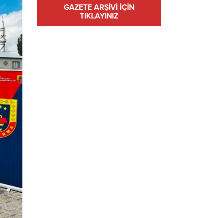
GAZETE ARŞİVİ İÇİN
TIKLAYINIZ