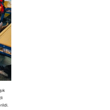
şık
di
ildi.