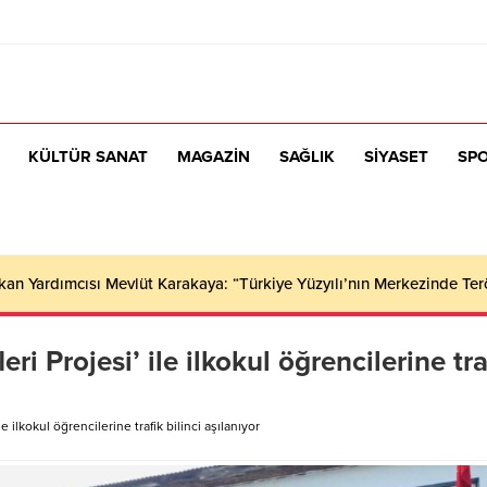
KÜLTÜR SANAT
MAGAZİN
SAĞLIK
SİYASET
SP
n Yardımcısı Mevlüt Karakaya: “Türkiye Yüzyılı’nın Merkezinde Ter
eri Projesi’ ile ilkokul öğrencilerine tra
ile ilkokul öğrencilerine trafik bilinci aşılanıyor