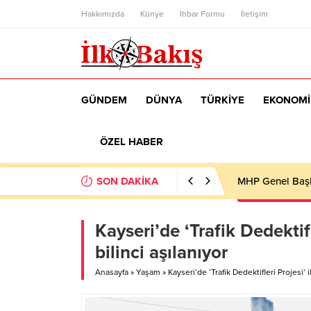
Hakkımızda
Künye
İhbar Formu
İletişim
GÜNDEM
DÜNYA
TÜRKİYE
EKONOMİ
ÖZEL HABER
SON DAKİKA
MHP Genel Başka
Kayseri’de ‘Trafik Dedektifl
bilinci aşılanıyor
Anasayfa
»
Yaşam
»
Kayseri’de ‘Trafik Dedektifleri Projesi’ 