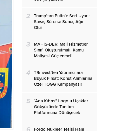
2
Trump’tan Putin’e Sert Uyarı:
Savaş Sürerse Sonuç Ağır
Olur
3
MAHİS-DER: Mali Hizmetler
Sınıfı Oluşturulmalı, Kamu
Maliyesi Güçlenmeli
4
TRinvest’ten Yatırımcılara
Büyük Fırsat: Konut Alımlarına
Özel TOGG Kampanyası!
5
“Ada Kıbrıs” Logolu Uçaklar
Gökyüzünde Tanıtım
Platformuna Dönüşecek
6
Fordo Nükleer Tesisi Hala