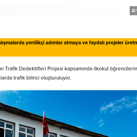
A
+
çalışmalarda yenilikçi adımlar atmaya ve faydalı projeler üre
an Trafik Dedektifleri Projesi kapsamında ilkokul öğrencileri
arda trafik bilinci oluşturuluyor.