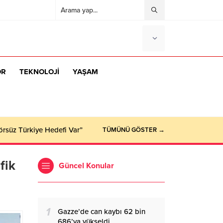
OR
TEKNOLOJİ
YAŞAM
örsüz Türkiye Hedefi Var”
TÜMÜNÜ GÖSTER →
fik
Güncel Konular
1
Gazze’de can kaybı 62 bin
686’ya yükseldi