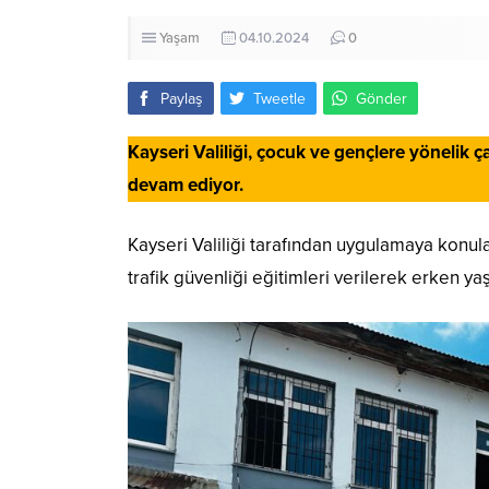
Yaşam
04.10.2024
0
Paylaş
Tweetle
Gönder
Kayseri Valiliği, çocuk ve gençlere yönelik 
devam ediyor.
Kayseri Valiliği tarafından uygulamaya konul
trafik güvenliği eğitimleri verilerek erken yaşl