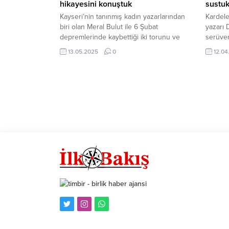
hikayesini konuştuk
sustuk
Kayseri’nin tanınmış kadın yazarlarından
Kardelen
biri olan Meral Bulut ile 6 Şubat
yazarı 
depremlerinde kaybettiği iki torunu ve
serüven
damadı anısına yazmış olduğu “Üç Gonca
gerçekl
13.05.2025
0
12.04
Gülüm: Ah Adıyaman Şehitlerim” kitabının
Bozkay
hikayesi hakkında konuştuk… Kayseri
olduğu 
Yazarlar Birliği Kadın Kolları Başkanı Meral
27 yıll
Bulut, daha önce ‘Yorgun Gönlün
kitapla
Hikayesi’ ve ‘Yüreğimdeki Yangınlar’ adlı
bir hika
iki öykü kitabı...
yayınla