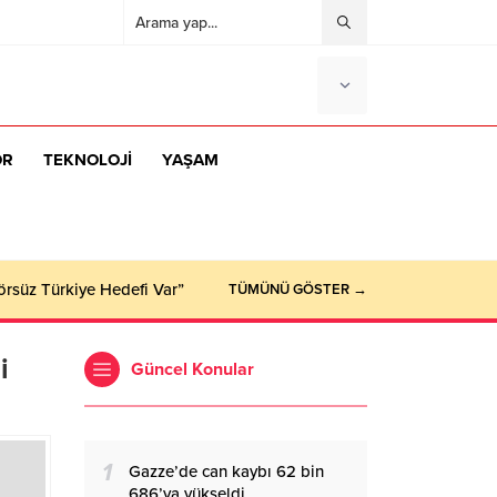
OR
TEKNOLOJİ
YAŞAM
örsüz Türkiye Hedefi Var”
TÜMÜNÜ GÖSTER →
i
Güncel Konular
1
Gazze’de can kaybı 62 bin
686’ya yükseldi