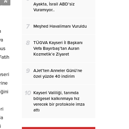
A
-
Ayakta, İsrail ABD’siz
Vuramıyor..
7
Meşhed Havalimanı Vuruldu
m
ya
8
TÜGVA Kayseri İl Başkanı
nus
Vefa Bayırbaş’tan Auran
Kozmetik’e Ziyaret
Fatih
9
AJet’ten Anneler Günü’ne
seri
özel yüzde 40 indirim
rine
iğini
10
Kayseri Valiliği, tarımda
bölgesel kalkınmaya hız
verecek bir protokole imza
ri
attı
da
i