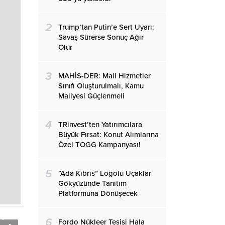
2
Trump’tan Putin’e Sert Uyarı:
Savaş Sürerse Sonuç Ağır
Olur
3
MAHİS-DER: Mali Hizmetler
Sınıfı Oluşturulmalı, Kamu
Maliyesi Güçlenmeli
4
TRinvest’ten Yatırımcılara
Büyük Fırsat: Konut Alımlarına
Özel TOGG Kampanyası!
5
“Ada Kıbrıs” Logolu Uçaklar
Gökyüzünde Tanıtım
Platformuna Dönüşecek
6
Fordo Nükleer Tesisi Hala