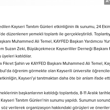
A
+
ilen Kayseri Tanıtım Günleri etkinliğinin ilk sunumu, 24 Eki
de düzenlenen yemekli toplantı ile gerçekleştirildi. Toplantı
aşkanı Muhammed Ali Temel, KAYFED Başkan Yardımcısı Yu
m Suzan Zeki, Büyükçekmece Kayserililer Derneği Başkanı 
eleri katıldılar.
ı Fikret Şahin ve KAYFED Başkanı Muhammed Ali Temel, Kay
tanbul’da öğrenim görmekte olan Kayserili üniversite öğrencile
etkinliğin, Kayseri’yi tanıtmaktan daha öte bir anlam ifade ett
eklerinin başkanlarının katıldığı toplantıda, 8-11 Aralık tarihle
n Kayseri Tanıtım Günleri’nin sunumu yapıldı. Sunumun sonun
k söz verilerek organizasyon hakkındaki görüşleri ve öneriler