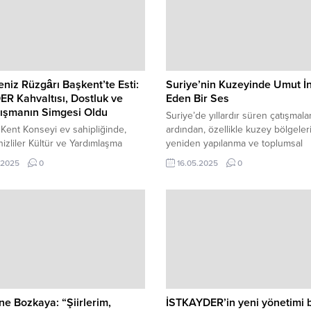
niz Rüzgârı Başkent’te Esti:
Suriye’nin Kuzeyinde Umut İ
R Kahvaltısı, Dostluk ve
Eden Bir Ses
ışmanın Simgesi Oldu
Suriye’de yıllardır süren çatışmala
Kent Konseyi ev sahipliğinde,
ardından, özellikle kuzey bölgele
izliler Kültür ve Yardımlaşma
yeniden yapılanma ve toplumsal
 (KAR-DER) tarafından
toparlanma süreci devam ediyor. 
.2025
0
16.05.2025
0
nen kahvaltı etkinliği,
süreçte, yerel halkın ihtiyaçlarına 
iz’in kültürünü, dayanışma
sahada aktif rol üstlenen sivil top
ve dostluk iklimini başkentte
kuruluşlarının varlığı büyük önem 
rdu. Sabahın erken saatlerinde
etmektedir. İşte bu kurumların ba
n organizasyona yaklaşık 650 kişi
gelen Suriye Kuzey Bölgesi Kalkı
. Karadeniz’in tüm illerinden gelen
Ajansı’nın Başkanı Muhammed Hac
lerin yoğun ilgisiyle gerçekleşen
hem yerel...
, adeta bir kardeşlik şölenine
 Etkinlik; milletvekilleri,
lar,...
e Bozkaya: “Şiirlerim,
İSTKAYDER’in yeni yönetimi b