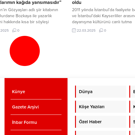
larımın kağıda yansımasıdır”
oldu
’in Gözyaşları adlı şiir kitabının
2011 yılında İstanbul’da faaliyete 
Durdane Bozkaya ile yazarlık
ve İstanbul’daki Kayserililer arası
i hakkında kısa bir söyleşi
dayanışma kültürünü canlı tutma
eştirdik. Aslen Sivaslı olan Yazar
hedefiyle faaliyetler yürüten İST
.2025
0
22.03.2025
0
a, çocukluğundan beri merakının
2025 yılının ilk önemli toplantısını
şiir alanında denemeler yazıyor.
yönetim kurulu üyelerinin katılımı i
ık yazar olan Bozkaya’nın
dernek merkezinde gerçekleştirdi
rının uzun bir geçmişi ve hüzünlü
Yönetim kurulunda yeni görev
yesi var. Kendi kitabını
dağılımının yapılması amacıyla
madan önce birkaç proje kitapta...
düzenlenen toplantıda önemli ata
gerçekleşti. Yıllarca İstanbul gene
Kayseri’nin tanıtımı adına düzenl
etkinliklerde...
Künye
Dünya
Köşe Yazıları
Gazete Arşivi
Özel Haber
İhbar Formu