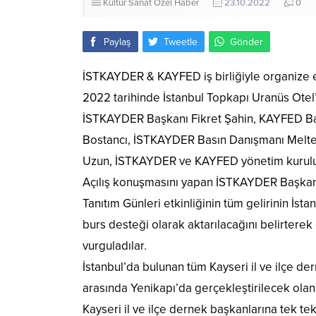
Kültür Sanat
Özel Haber
23.10.2022
0
Paylaş
Tweetle
Gönder
İSTKAYDER & KAYFED iş birliğiyle organize ed
2022 tarihinde İstanbul Topkapı Uranüs Otel’
İSTKAYDER Başkanı Fikret Şahin, KAYFED B
Bostancı, İSTKAYDER Basın Danışmanı Melte
Uzun, İSTKAYDER ve KAYFED yönetim kurulu üy
Açılış konuşmasını yapan İSTKAYDER Başkan
Tanıtım Günleri etkinliğinin tüm gelirinin İs
burs desteği olarak aktarılacağını belirterek 
vurguladılar.
İstanbul’da bulunan tüm Kayseri il ve ilçe dern
arasında Yenikapı’da gerçekleştirilecek ola
Kayseri il ve ilçe dernek başkanlarına tek te