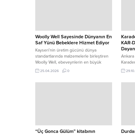
Woolly Well Sayesinde Dünyanın En
Karade
Saf Yünü Bebeklere Hizmet Ediyor
KAR-DE
Dayan
Kayseri’nin üretim gücünü dünya
standartlarında malzemelerle birleştiren
Ankara 
Woolly Well, ebeveynlerin en büyük
Karaden
kâbusu olan gaz sancısı, öksürük ve
Derneği
25.04.2026
0
29.10
doğallık sorununa, sınırları aşan bir
düzenle
kaliteyle çözüm getirdi. Markanın
Karaden
geliştirdiği Gaz Giderici Kiraz Çekirdekli
ruhunu 
Yün Dolgulu Yastık, Anadolu’nun kadim
buluştu
geleneklerini, dünyanın en kaliteli yünü
başlaya
olarak kabul edilen Yeni Zelanda yünüyle
katıldı
harmanlayarak bebeklerin...
misafir
program
dönüştü.
bürokrat
“Üç Gonca Gülüm” kitabının
Durdan