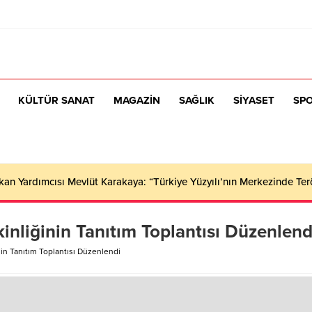
KÜLTÜR SANAT
MAGAZİN
SAĞLIK
SİYASET
SP
n Yardımcısı Mevlüt Karakaya: “Türkiye Yüzyılı’nın Merkezinde Ter
kinliğinin Tanıtım Toplantısı Düzenlend
nin Tanıtım Toplantısı Düzenlendi