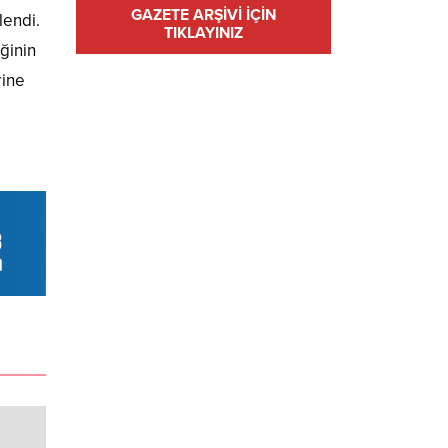
GAZETE ARŞİVİ İÇİN
lendi.
TIKLAYINIZ
ğinin
rine