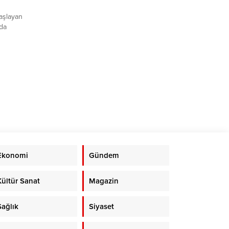
başlayan
nda
KAYDER,
le
.
malar
linde
enen
Ekonomi
Gündem
Kültür Sanat
Magazin
Sağlık
Siyaset