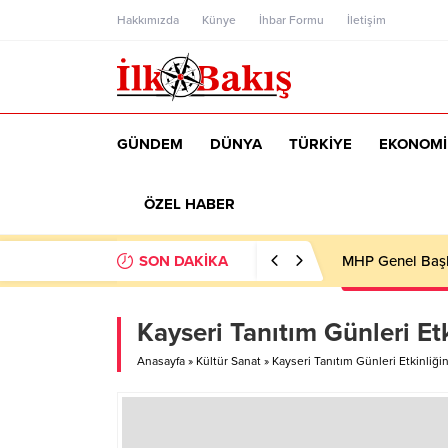
Hakkımızda
Künye
İhbar Formu
İletişim
GÜNDEM
DÜNYA
TÜRKİYE
EKONOMİ
ÖZEL HABER
SON DAKİKA
MHP Genel Başka
Kayseri Tanıtım Günleri Et
Anasayfa
»
Kültür Sanat
»
Kayseri Tanıtım Günleri Etkinliği