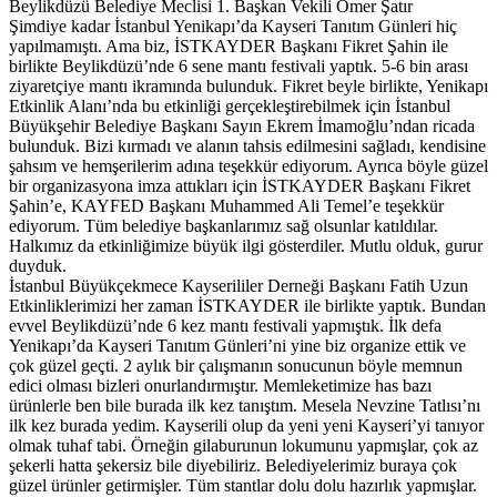
Beylikdüzü Belediye Meclisi 1. Başkan Vekili Ömer Şatır
Şimdiye kadar İstanbul Yenikapı’da Kayseri Tanıtım Günleri hiç
yapılmamıştı. Ama biz, İSTKAYDER Başkanı Fikret Şahin ile
birlikte Beylikdüzü’nde 6 sene mantı festivali yaptık. 5-6 bin arası
ziyaretçiye mantı ikramında bulunduk. Fikret beyle birlikte, Yenikapı
Etkinlik Alanı’nda bu etkinliği gerçekleştirebilmek için İstanbul
Büyükşehir Belediye Başkanı Sayın Ekrem İmamoğlu’ndan ricada
bulunduk. Bizi kırmadı ve alanın tahsis edilmesini sağladı, kendisine
şahsım ve hemşerilerim adına teşekkür ediyorum. Ayrıca böyle güzel
bir organizasyona imza attıkları için İSTKAYDER Başkanı Fikret
Şahin’e, KAYFED Başkanı Muhammed Ali Temel’e teşekkür
ediyorum. Tüm belediye başkanlarımız sağ olsunlar katıldılar.
Halkımız da etkinliğimize büyük ilgi gösterdiler. Mutlu olduk, gurur
duyduk.
İstanbul Büyükçekmece Kayserililer Derneği Başkanı Fatih Uzun
Etkinliklerimizi her zaman İSTKAYDER ile birlikte yaptık. Bundan
evvel Beylikdüzü’nde 6 kez mantı festivali yapmıştık. İlk defa
Yenikapı’da Kayseri Tanıtım Günleri’ni yine biz organize ettik ve
çok güzel geçti. 2 aylık bir çalışmanın sonucunun böyle memnun
edici olması bizleri onurlandırmıştır. Memleketimize has bazı
ürünlerle ben bile burada ilk kez tanıştım. Mesela Nevzine Tatlısı’nı
ilk kez burada yedim. Kayserili olup da yeni yeni Kayseri’yi tanıyor
olmak tuhaf tabi. Örneğin gilaburunun lokumunu yapmışlar, çok az
şekerli hatta şekersiz bile diyebiliriz. Belediyelerimiz buraya çok
güzel ürünler getirmişler. Tüm stantlar dolu dolu hazırlık yapmışlar.