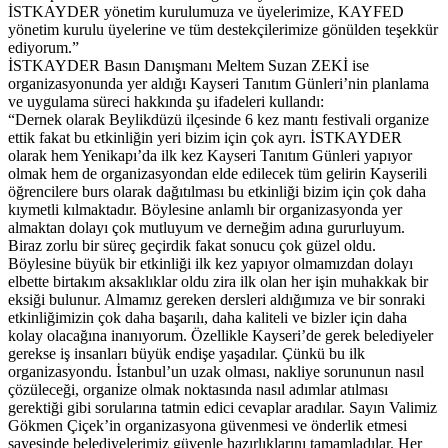
İSTKAYDER yönetim kurulumuza ve üyelerimize, KAYFED
yönetim kurulu üyelerine ve tüm destekçilerimize gönülden teşekkür
ediyorum.”
İSTKAYDER Basın Danışmanı Meltem Suzan ZEKİ ise
organizasyonunda yer aldığı Kayseri Tanıtım Günleri’nin planlama
ve uygulama süreci hakkında şu ifadeleri kullandı:
“Dernek olarak Beylikdüzü ilçesinde 6 kez mantı festivali organize
ettik fakat bu etkinliğin yeri bizim için çok ayrı. İSTKAYDER
olarak hem Yenikapı’da ilk kez Kayseri Tanıtım Günleri yapıyor
olmak hem de organizasyondan elde edilecek tüm gelirin Kayserili
öğrencilere burs olarak dağıtılması bu etkinliği bizim için çok daha
kıymetli kılmaktadır. Böylesine anlamlı bir organizasyonda yer
almaktan dolayı çok mutluyum ve derneğim adına gururluyum.
Biraz zorlu bir süreç geçirdik fakat sonucu çok güzel oldu.
Böylesine büyük bir etkinliği ilk kez yapıyor olmamızdan dolayı
elbette birtakım aksaklıklar oldu zira ilk olan her işin muhakkak bir
eksiği bulunur. Almamız gereken dersleri aldığımıza ve bir sonraki
etkinliğimizin çok daha başarılı, daha kaliteli ve bizler için daha
kolay olacağına inanıyorum. Özellikle Kayseri’de gerek belediyeler
gerekse iş insanları büyük endişe yaşadılar. Çünkü bu ilk
organizasyondu. İstanbul’un uzak olması, nakliye sorununun nasıl
çözüleceği, organize olmak noktasında nasıl adımlar atılması
gerektiği gibi sorularına tatmin edici cevaplar aradılar. Sayın Valimiz
Gökmen Çiçek’in organizasyona güvenmesi ve önderlik etmesi
sayesinde belediyelerimiz güvenle hazırlıklarını tamamladılar. Her