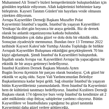
Muhammed Ali Temel’e bizleri hemşerilerimizle buluşturdukları için
gönülden teşekkür ediyorum. Allah kalplerimizi birbirimize karşı
birleştirsin. Kayseri Tanıtım Günleri’nin hayırlara vesile olmasını
yürekten diliyorum.
Avrupa Kayserililer Derneği Başkanı Muzaffer Polat
Kayserimizi İstanbul’a taşıdık, İstanbul’da yaşayan Kayserilileri
Yenikapı’da dört gün boyunca bir araya getirdik. Biz de dernek
olarak bu anlamlı organizasyona katkıda bulunduk.
Beklediğimizden çok daha güzel ve dolu dolu bir etkinlik oldu.
Sonuçtan ziyadesiyle memnunuz. Bundan önce 13 Temmuz 2022
tarihinde Kayseri Kalesi’nde Yurtdışı Akraba Topluluğu ile birlikte
Avrupalı Kayserililer Buluşması etkinliğini gerçekleştirerek 70 bin
kişiyi ağırlamıştık. Şimdi İstanbul’da Kayserilileri buluşturduk.
İnşallah sırada Avrupa var. Kayserilileri Avrupa’da yapacağımız bir
etkinlik ile bir araya getirmeyi hedefliyoruz.
İstanbul Kızılören Dernek Başkanı Mustafa Ayten
Bugün İncesu ilçemizin bir parçası olarak buradayız. Çok güzel bir
etkinlik ve açılış oldu. Sayın Vali Yardımcımızdan Belediye
Başkanlarımıza kadar hepsi geldi. Sağ olsunlar İstanbul’da yaşayan
bütün Kayserililerimiz yanımızdalardı. Hem İstanbul’da Kayserimizi
hem de kültürünü tanıtmayı hedefliyoruz. İstanbul Kızılören Derneği
Başkanı olarak 174 öğrenciye burs verip İstanbul’da kendimize ait 2
adet mülkümüz olup ihtiyaç sahiplerine yardımcı oluyoruz. Bütün
Kayserililere ve İstanbullulara yaptığımız bu güzel tanıtımla
Kayserimizi daha güzel yerlere götüreceğiz.