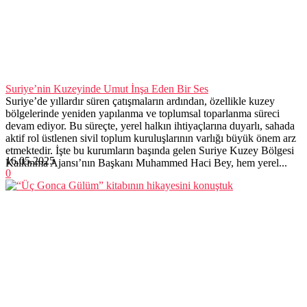
Suriye’nin Kuzeyinde Umut İnşa Eden Bir Ses
Suriye’de yıllardır süren çatışmaların ardından, özellikle kuzey
bölgelerinde yeniden yapılanma ve toplumsal toparlanma süreci
devam ediyor. Bu süreçte, yerel halkın ihtiyaçlarına duyarlı, sahada
aktif rol üstlenen sivil toplum kuruluşlarının varlığı büyük önem arz
etmektedir. İşte bu kurumların başında gelen Suriye Kuzey Bölgesi
16.05.2025
Kalkınma Ajansı’nın Başkanı Muhammed Haci Bey, hem yerel...
0