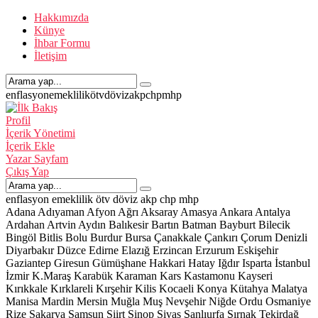
Hakkımızda
Künye
İhbar Formu
İletişim
enflasyon
emeklilik
ötv
döviz
akp
chp
mhp
Profil
İçerik Yönetimi
İçerik Ekle
Yazar Sayfam
Çıkış Yap
enflasyon
emeklilik
ötv
döviz
akp
chp
mhp
Adana
Adıyaman
Afyon
Ağrı
Aksaray
Amasya
Ankara
Antalya
Ardahan
Artvin
Aydın
Balıkesir
Bartın
Batman
Bayburt
Bilecik
Bingöl
Bitlis
Bolu
Burdur
Bursa
Çanakkale
Çankırı
Çorum
Denizli
Diyarbakır
Düzce
Edirne
Elazığ
Erzincan
Erzurum
Eskişehir
Gaziantep
Giresun
Gümüşhane
Hakkari
Hatay
Iğdır
Isparta
İstanbul
İzmir
K.Maraş
Karabük
Karaman
Kars
Kastamonu
Kayseri
Kırıkkale
Kırklareli
Kırşehir
Kilis
Kocaeli
Konya
Kütahya
Malatya
Manisa
Mardin
Mersin
Muğla
Muş
Nevşehir
Niğde
Ordu
Osmaniye
Rize
Sakarya
Samsun
Siirt
Sinop
Sivas
Şanlıurfa
Şırnak
Tekirdağ