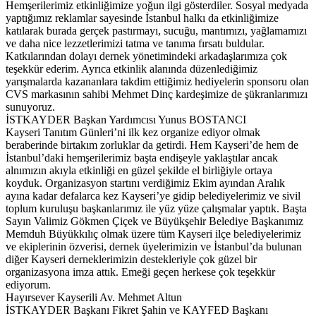
Hemşerilerimiz etkinliğimize yoğun ilgi gösterdiler. Sosyal medyada
yaptığımız reklamlar sayesinde İstanbul halkı da etkinliğimize
katılarak burada gerçek pastırmayı, sucuğu, mantımızı, yağlamamızı
ve daha nice lezzetlerimizi tatma ve tanıma fırsatı buldular.
Katkılarından dolayı dernek yönetimindeki arkadaşlarımıza çok
teşekkür ederim. Ayrıca etkinlik alanında düzenlediğimiz
yarışmalarda kazananlara takdim ettiğimiz hediyelerin sponsoru olan
CVS markasının sahibi Mehmet Dinç kardeşimize de şükranlarımızı
sunuyoruz.
İSTKAYDER Başkan Yardımcısı Yunus BOSTANCI
Kayseri Tanıtım Günleri’ni ilk kez organize ediyor olmak
beraberinde birtakım zorluklar da getirdi. Hem Kayseri’de hem de
İstanbul’daki hemşerilerimiz başta endişeyle yaklaştılar ancak
alnımızın akıyla etkinliği en güzel şekilde el birliğiyle ortaya
koyduk. Organizasyon startını verdiğimiz Ekim ayından Aralık
ayına kadar defalarca kez Kayseri’ye gidip belediyelerimiz ve sivil
toplum kuruluşu başkanlarımız ile yüz yüze çalışmalar yaptık. Başta
Sayın Valimiz Gökmen Çiçek ve Büyükşehir Belediye Başkanımız
Memduh Büyükkılıç olmak üzere tüm Kayseri ilçe belediyelerimiz
ve ekiplerinin özverisi, dernek üyelerimizin ve İstanbul’da bulunan
diğer Kayseri derneklerimizin destekleriyle çok güzel bir
organizasyona imza attık. Emeği geçen herkese çok teşekkür
ediyorum.
Hayırsever Kayserili Av. Mehmet Altun
İSTKAYDER Başkanı Fikret Şahin ve KAYFED Başkanı