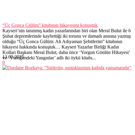
“Üç Gonca Gülüm” kitabının hikayesini konuştuk
Kayseri’nin tanınmış kadın yazarlarından biri olan Meral Bulut ile 6
Şubat depremlerinde kaybettiği iki torunu ve damadı anısına yazmış
olduğu “Üç Gonca Gülüm: Ah Adıyaman Şehitlerim” kitabının
hikayesi hakkında konuştuk… Kayseri Yazarlar Birliği Kadın
Kolları Başkanı Meral Bulut, daha önce ‘Yorgun Gönlün Hikayesi’
13.05.2025
ve ‘Yüreğimdeki Yangınlar’ adlı iki öykü kitabı...
0