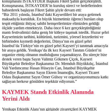
konuşmasını İSTKAYDER Başkanı Fikret Şahin gerçekleştirdi.
Konuşmasına, İSTKAYDER’in kuruluş süreci ve hedeflerinden
bahsederek başlayan Fikret Şahin şöyle devam etti:
“Biz 2011 yılında, İstanbul’daki Kayserilileri bir araya getirmek
maksadıyla kurulduk. En büyük hizmetimiz öğrenci bursları olup
tespit ettiğimiz ihtiyaç sahibi hemşerilerimize elimizden geldiği
ölçüde yardım etmekteyiz. Daha önce 6 kez gerçekleştirdiğimiz
mantı festivalimizi daha geniş bir kitleye taşımak istedik. Huzur şehri
Kayserimizin tarihini, kültürünü, turizmini, yöresel lezzetlerini ve
birbirinden kıymetli değerlerini, Dünya’nın en güzel şehri
İstanbul’da Türkiye’nin en güzel şehri Kayseri’yi tanıtmak amacıyla
bir araya geldik. Yenikapı’da ilk kez Kayseri Tanıtım Günleri’ni
organize etmiş olmanın mutluluğunu yaşamaktayız. Bu süreçte bize
destek veren başta Sayın Valimiz Gökmen Çiçek, Kayseri
Büyükşehir Belediye Başkanımız Dr. Memduh Büyükkılıç, İstanbul
Vali Yardımcımız Hasan Hüseyin Can, İstanbul Büyükşehir
Belediye Başkanımız Sayın Ekrem İmamoğlu, Kayseri Ticaret
Odası Başkanımız Sayın Ömer Gülsoy ve organizasyonumuza katkı
sağlayan herkese gönülden teşekkür ediyorum.”
KAYMEK Standı Etkinlik Alanında
Yerini Aldı
Yenikapı Etkinlik Alanı’nın girişinde ziyaretçileri KAYMEK