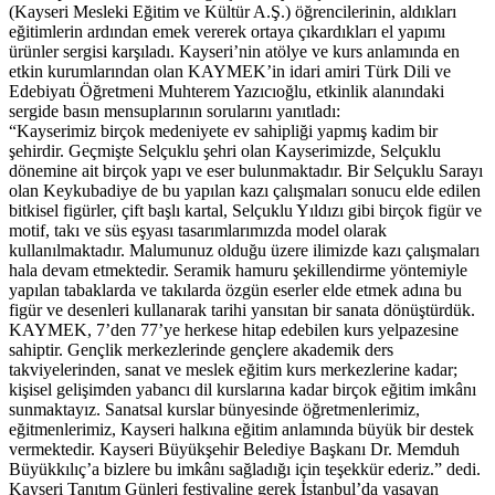
(Kayseri Mesleki Eğitim ve Kültür A.Ş.) öğrencilerinin, aldıkları
eğitimlerin ardından emek vererek ortaya çıkardıkları el yapımı
ürünler sergisi karşıladı. Kayseri’nin atölye ve kurs anlamında en
etkin kurumlarından olan KAYMEK’in idari amiri Türk Dili ve
Edebiyatı Öğretmeni Muhterem Yazıcıoğlu, etkinlik alanındaki
sergide basın mensuplarının sorularını yanıtladı:
“Kayserimiz birçok medeniyete ev sahipliği yapmış kadim bir
şehirdir. Geçmişte Selçuklu şehri olan Kayserimizde, Selçuklu
dönemine ait birçok yapı ve eser bulunmaktadır. Bir Selçuklu Sarayı
olan Keykubadiye de bu yapılan kazı çalışmaları sonucu elde edilen
bitkisel figürler, çift başlı kartal, Selçuklu Yıldızı gibi birçok figür ve
motif, takı ve süs eşyası tasarımlarımızda model olarak
kullanılmaktadır. Malumunuz olduğu üzere ilimizde kazı çalışmaları
hala devam etmektedir. Seramik hamuru şekillendirme yöntemiyle
yapılan tabaklarda ve takılarda özgün eserler elde etmek adına bu
figür ve desenleri kullanarak tarihi yansıtan bir sanata dönüştürdük.
KAYMEK, 7’den 77’ye herkese hitap edebilen kurs yelpazesine
sahiptir. Gençlik merkezlerinde gençlere akademik ders
takviyelerinden, sanat ve meslek eğitim kurs merkezlerine kadar;
kişisel gelişimden yabancı dil kurslarına kadar birçok eğitim imkânı
sunmaktayız. Sanatsal kurslar bünyesinde öğretmenlerimiz,
eğitmenlerimiz, Kayseri halkına eğitim anlamında büyük bir destek
vermektedir. Kayseri Büyükşehir Belediye Başkanı Dr. Memduh
Büyükkılıç’a bizlere bu imkânı sağladığı için teşekkür ederiz.” dedi.
Kayseri Tanıtım Günleri festivaline gerek İstanbul’da yaşayan