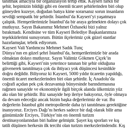
tanıtmak amacıyla bir organizasyon tertip ettik. Kayseri farklı bir
şehir, hepimizin bildiği gibi en önemli ticaret şehirlerinden biri olup
güneyden kuzeye, doğudan batıya kime sorarsanız sorun insanların
sevdiği sempatik bir şehirdir. İstanbul’da Kayseri’yi yaşatmaya
çalıştık. Hemşerilerimizle İstanbul’da bir araya gelmekten dolayı çok
mutluyuz. Sayın Bakanımız Mehmet Özhaseki bizi yalnız
bırakmadı. Kendisine ve tüm Kayseri Belediye Başkanlarımıza
teşekkürlerimi sunuyorum. Bütün ilçelerimiz çok güzel stantlar
hazırlamışlar, tebrik ediyorum.
Kayseri Vali Yardımcısı Mehmet Sadık Tunç
Dünya’nın en güzel şehri İstanbul’da, hemşerilerimizle bir arada
olmaktan dolayı mutluyuz. Sayın Valimiz Gökmen Çiçek’in
belirttiği gibi, Kayseri’nin yeterince tanınan bir şehir olduğuna
güvenerek tanıtılmaya çok da ihtiyacı yok düşüncesi kesinlikle
doğru değildir. Biliyoruz ki Kayseri, 5000 yıldır ticaretin yapıldığı,
önemli ticaret merkezlerinden biri olan şehirdir. İç Anadolu’da
coğrafi açıdan pek çok dezavantajı bünyesinde barındırmasına
rağmen sanayide ve ekonomiyle ilgili birçok alanda ülkemizin yüz
akı olan bir şehirdir. Biz sanayide hep ileriye bakıyoruz, öyle olmaya
da devam edeceğiz ancak bizim başka değerlerimiz de var. Bu
değerlerin İstanbul gibi metropollerde daha iyi tanıtılması gerektiğine
inanıyoruz. Erciyes Dağı’nı herkes sadece bir dağ olarak bilir ama
günümüzde Erciyes, Türkiye’nin en önemli turizm
destinasyonlarından biri haline gelmiştir. Şayet kış sporları ve kış
tatili düşünen herkesin ilk tercihi olan turizm merkezlerindendir. Kış