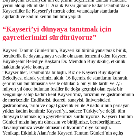
yerini aldığı etkinlikte 11 Aralık Pazar gününe kadar İstanbul’daki
Kayserililer ile Kayseri’yi merak eden vatandaşlar stantlarda
ağırlandı ve kadim kentin tanıtımı yapıldı.
“Kayseri’yi dünyaya tanıtmak için
gayretlerimizi sürdürüyoruz”
Kayseri Tanıtım Günleri’nin, Kayseri kültürünü yansıtarak birlik,
beraberlik ile dayanışmaya vesile olmasını temenni eden Kayseri
Büyükşehir Belediye Başkanı Dr. Memduh Büyükkılıç, etkinlik
hakkında şöyle konuştu:
“Kayserililer, İstanbul’da buluştu. Biz de Kayseri Büyükşehir
Belediyesi olarak yerimizi aldık. 16 ilçemiz de stantlarını kurarak,
şehrimizin tanıtılmasına vesile oldular. 6 bin yıllık tarihi ve 7,5
milyon yıl önce bulunan fosiller ile doğa geçmişi olan eşsiz bir
zenginliğe sahip kadim kent Kayseri’miz, turizmin ve gastronominin
de merkezidir. Endüstrisi, ticareti, sanayisi, üniversiteleri,
gastronomisi, tarihi ve doğal güzellikleri ile Anadolu’nun parlayan
yıldızı kadim kentimiz Kayseri’yi, sadece Türkiye’ye değil, tüm
dünyaya tanıtmak için gayretlerimizi sürdürüyoruz. Kayseri Tanıtım
Günleri’mizin hayırlı olmasını ve birliğimize, beraberliğimize,
dayanışmamıza vesile olmasını diliyorum” diye konuştu.
Yenikapı Etkinlik Alanı’nda Kayseri Tanıtım Günleri’nin açılış