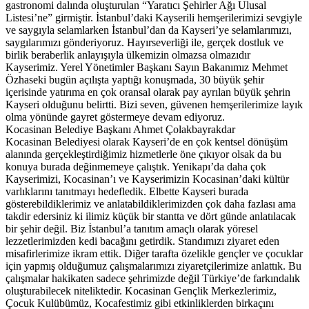
gastronomi dalında oluşturulan “Yaratıcı Şehirler Ağı Ulusal
Listesi’ne” girmiştir. İstanbul’daki Kayserili hemşerilerimizi sevgiyle
ve saygıyla selamlarken İstanbul’dan da Kayseri’ye selamlarımızı,
saygılarımızı gönderiyoruz. Hayırseverliği ile, gerçek dostluk ve
birlik beraberlik anlayışıyla ülkemizin olmazsa olmazıdır
Kayserimiz. Yerel Yönetimler Başkanı Sayın Bakanımız Mehmet
Özhaseki bugün açılışta yaptığı konuşmada, 30 büyük şehir
içerisinde yatırıma en çok oransal olarak pay ayrılan büyük şehrin
Kayseri olduğunu belirtti. Bizi seven, güvenen hemşerilerimize layık
olma yönünde gayret göstermeye devam ediyoruz.
Kocasinan Belediye Başkanı Ahmet Çolakbayrakdar
Kocasinan Belediyesi olarak Kayseri’de en çok kentsel dönüşüm
alanında gerçekleştirdiğimiz hizmetlerle öne çıkıyor olsak da bu
konuya burada değinmemeye çalıştık. Yenikapı’da daha çok
Kayserimizi, Kocasinan’ı ve Kayserimizin Kocasinan’daki kültür
varlıklarını tanıtmayı hedefledik. Elbette Kayseri burada
gösterebildiklerimiz ve anlatabildiklerimizden çok daha fazlası ama
takdir edersiniz ki ilimiz küçük bir stantta ve dört günde anlatılacak
bir şehir değil. Biz İstanbul’a tanıtım amaçlı olarak yöresel
lezzetlerimizden kedi bacağını getirdik. Standımızı ziyaret eden
misafirlerimize ikram ettik. Diğer tarafta özelikle gençler ve çocuklar
için yapmış olduğumuz çalışmalarımızı ziyaretçilerimize anlattık. Bu
çalışmalar hakikaten sadece şehrimizde değil Türkiye’de farkındalık
oluşturabilecek niteliktedir. Kocasinan Gençlik Merkezlerimiz,
Çocuk Kulübümüz, Kocafestimiz gibi etkinliklerden birkaçını