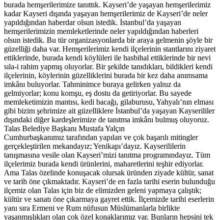
burada hemşerilerimize tanıttık. Kayseri’de yaşayan hemşerilerimiz
kadar Kayseri dışında yaşayan hemşerilerimiz de Kayseri’de neler
yapıldığından haberdar olsun istedik. İstanbul’da yaşayan
hemşerilerimizin memleketlerinde neler yapıldığından haberleri
olsun istedik. Bu tür organizasyonlarda bir araya gelmenin şöyle bir
güzelliği daha var. Hemşerilerimiz kendi ilçelerinin stantlarını ziyaret
ettiklerinde, burada kendi köylüleri ile hasbihal ettiklerinde bir nevi
sıla-i rahim yapmış oluyorlar. Bir şekilde tanıdıkları, bildikleri kendi
ilçelerinin, köylerinin güzelliklerini burada bir kez daha anımsama
imkânı buluyorlar. Tahminimce buraya gelirken yalnız da
gelmiyorlar; konu komşu, eş dostu da getiriyorlar. Bu sayede
memleketimizin mantısı, kedi bacağı, gilaburusu, Yahyalı’nın elması
gibi bizim şehrimize ait güzelliklere İstanbul’da yaşayan Kayserililer
dışındaki diğer kardeşlerimize de tanıtma imkânı bulmuş oluyoruz.
Talas Belediye Başkanı Mustafa Yalçın
Cumhurbaşkanımız tarafından yapılan ve çok başarılı mitingler
gerçekleştirilen mekandayız; Yenikapı’dayız. Kayserililerin
tanışmasına vesile olan Kayseri’mizi tanıtma programındayız. Tüm
ilçelerimiz burada kendi ürünlerini, maharetlerini teşhir ediyorlar.
Ama Talas özelinde konuşacak olursak üründen ziyade kültür, sanat
ve tarih öne çıkmaktadır. Kayseri’de en fazla tarihi eserin bulunduğu
ilçemiz olan Talas için biz de elimizden geleni yapmaya çalıştık;
kültür ve sanatı öne çıkarmaya gayret ettik. İlçemizde tarihi eserlerin
yanı sıra Ermeni ve Rum nüfusun Müslümanlarla birlikte
yaşanmışlıkları olan çok özel konaklarımız var. Bunların hepsini tek