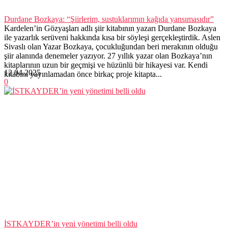
Durdane Bozkaya: “Şiirlerim, sustuklarımın kağıda yansımasıdır”
Kardelen’in Gözyaşları adlı şiir kitabının yazarı Durdane Bozkaya
ile yazarlık serüveni hakkında kısa bir söyleşi gerçekleştirdik. Aslen
Sivaslı olan Yazar Bozkaya, çocukluğundan beri merakının olduğu
şiir alanında denemeler yazıyor. 27 yıllık yazar olan Bozkaya’nın
kitaplarının uzun bir geçmişi ve hüzünlü bir hikayesi var. Kendi
12.04.2025
kitabını yayınlamadan önce birkaç proje kitapta...
0
İSTKAYDER’in yeni yönetimi belli oldu