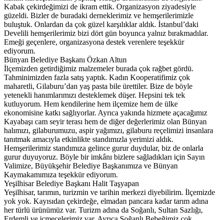
Kabak çekirdeğimizi de ikram ettik. Organizasyon ziyadesiyle
güzeldi. Bizler de buradaki derneklerimiz ve hemşerilerimizle
buluştuk. Onlardan da çok güzel karşılıklar aldık. İstanbul’daki
Develili hemşerilerimiz bizi dört gün boyunca yalnız bırakmadılar.
Emeği geçenlere, organizasyona destek verenlere teşekkür
ediyorum.
Bünyan Belediye Başkanı Özkan Altun
İlçemizden getirdiğimiz malzemeler burada çok rağbet gördü.
Tahminimizden fazla satış yaptık. Kadın Kooperatifimiz çok
maharetli, Gilaburu’dan yaş pasta bile ürettiler. Bize de böyle
yetenekli hanımlarımızı desteklemek düşer. Hepsini tek tek
kutluyorum. Hem kendilerine hem ilçemize hem de ülke
ekonomisine katkı sağlıyorlar. Ayrıca yakında hizmete açacağımız
Kayabaşı cam seyir terası hem de diğer değerlerimiz olan Bünyan
halımızı, gilaburumuzu, aspir yağımızı, gilaburu reçelimizi insanlara
tanıtmak amacıyla etkinlikte standımızla yerimizi aldık.
Hemşerilerimiz standımıza gelince gurur duydular, biz de onlarla
gurur duyuyoruz. Böyle bir imkânı bizlere sağladıkları için Sayın
Valimize, Büyükşehir Belediye Başkanımıza ve Bünyan
Kaymakamımıza teşekkür ediyorum.
Yeşilhisar Belediye Başkanı Halit Taşyapan
Yeşilhisar, tarımın, turizmin ve tarihin merkezi diyebilirim. İlçemizde
yok yok. Kayısıdan çekirdeğe, elmadan pancara kadar tarım adına
her türlü ürünümüz var. Turizm adına da Soğanlı, Sultan Sazlığı,
Erdemli ve içmecelerimiz var. Ayrıca Soğanlı Bebeğimiz çok