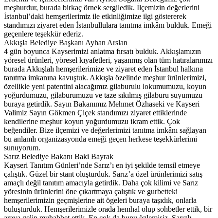
meşhurdur, burada birkaç örnek sergiledik. İlçemizin değerlerini
İstanbul’daki hemşerilerimiz ile etkinliğimize ilgi göstererek
standımızı ziyaret eden İstanbullulara tanıtma imkânı bulduk. Emeği
geçenlere teşekkür ederiz.
Akkışla Belediye Başkanı Ayhan Arslan
4 gün boyunca Kayserimizi anlatma fırsatı bulduk. Akkışlamızın
yöresel ürünleri, yöresel kıyafetleri, yaşanmış olan tüm hatıralarımızı
burada Akkışlalı hemşerilerimize ve ziyaret eden İstanbul halkına
tanıtma imkanına kavuştuk. Akkışla özelinde meşhur ürünlerimizi,
özellikle yeni patentini alacağımız gilaburulu lokumumuzu, koyun
yoğurdumuzu, gilaburumuzu ve taze sıkılmış gilaburu suyumuzu
buraya getirdik. Sayın Bakanımız Mehmet Özhaseki ve Kayseri
Valimiz Sayın Gökmen Çiçek standımızı ziyaret ettiklerinde
kendilerine meşhur koyun yoğurdumuzu ikram ettik. Çok
beğendiler. Bize ilçemizi ve değerlerimizi tanıtma imkânı sağlayan
bu anlamlı organizasyonda emeği geçen herkese teşekkürlerimi
sunuyorum.
Sarız Belediye Bakanı Baki Bayrak
Kayseri Tanıtım Günleri’nde Sarız’ı en iyi şekilde temsil etmeye
çalıştık. Güzel bir stant oluşturduk. Sarız’a özel ürünlerimizi satış
amaçlı değil tanıtım amacıyla getirdik. Daha çok kilimi ve Sarız
yöresinin ürünlerini öne çıkartmaya çalıştık ve gurbetteki
hemşerilerimizin geçmişlerine ait ögeleri buraya taşıdık, onlarla
buluşturduk. Hemşerilerimizle orada hemhal olup sohbetler ettik, bir
araya gelip muhabbet ettik. En çok da bunu özlemişiz. Sarızlı