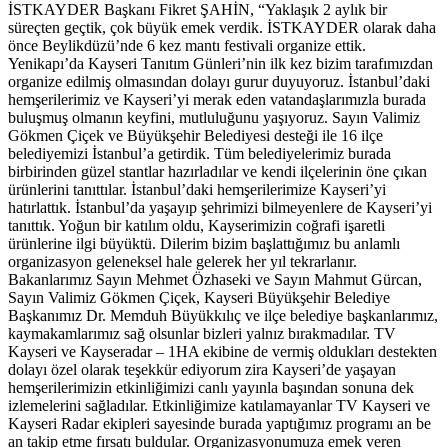
İSTKAYDER Başkanı Fikret ŞAHİN, “Yaklaşık 2 aylık bir
süreçten geçtik, çok büyük emek verdik. İSTKAYDER olarak daha
önce Beylikdüzü’nde 6 kez mantı festivali organize ettik.
Yenikapı’da Kayseri Tanıtım Günleri’nin ilk kez bizim tarafımızdan
organize edilmiş olmasından dolayı gurur duyuyoruz. İstanbul’daki
hemşerilerimiz ve Kayseri’yi merak eden vatandaşlarımızla burada
buluşmuş olmanın keyfini, mutluluğunu yaşıyoruz. Sayın Valimiz
Gökmen Çiçek ve Büyükşehir Belediyesi desteği ile 16 ilçe
belediyemizi İstanbul’a getirdik. Tüm belediyelerimiz burada
birbirinden güzel stantlar hazırladılar ve kendi ilçelerinin öne çıkan
ürünlerini tanıttılar. İstanbul’daki hemşerilerimize Kayseri’yi
hatırlattık. İstanbul’da yaşayıp şehrimizi bilmeyenlere de Kayseri’yi
tanıttık. Yoğun bir katılım oldu, Kayserimizin coğrafi işaretli
ürünlerine ilgi büyüktü. Dilerim bizim başlattığımız bu anlamlı
organizasyon geleneksel hale gelerek her yıl tekrarlanır.
Bakanlarımız Sayın Mehmet Özhaseki ve Sayın Mahmut Gürcan,
Sayın Valimiz Gökmen Çiçek, Kayseri Büyükşehir Belediye
Başkanımız Dr. Memduh Büyükkılıç ve ilçe belediye başkanlarımız,
kaymakamlarımız sağ olsunlar bizleri yalnız bırakmadılar. TV
Kayseri ve Kayseradar – 1HA ekibine de vermiş oldukları destekten
dolayı özel olarak teşekkür ediyorum zira Kayseri’de yaşayan
hemşerilerimizin etkinliğimizi canlı yayınla başından sonuna dek
izlemelerini sağladılar. Etkinliğimize katılamayanlar TV Kayseri ve
Kayseri Radar ekipleri sayesinde burada yaptığımız programı an be
an takip etme fırsatı buldular. Organizasyonumuza emek veren