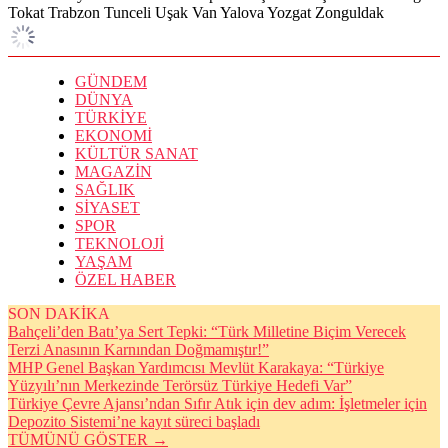
Tokat
Trabzon
Tunceli
Uşak
Van
Yalova
Yozgat
Zonguldak
GÜNDEM
DÜNYA
TÜRKİYE
EKONOMİ
KÜLTÜR SANAT
MAGAZİN
SAĞLIK
SİYASET
SPOR
TEKNOLOJİ
YAŞAM
ÖZEL HABER
SON DAKİKA
Bahçeli’den Batı’ya Sert Tepki: “Türk Milletine Biçim Verecek
Terzi Anasının Karnından Doğmamıştır!”
MHP Genel Başkan Yardımcısı Mevlüt Karakaya: “Türkiye
Yüzyılı’nın Merkezinde Terörsüz Türkiye Hedefi Var”
Türkiye Çevre Ajansı’ndan Sıfır Atık için dev adım: İşletmeler için
Depozito Sistemi’ne kayıt süreci başladı
TÜMÜNÜ GÖSTER →