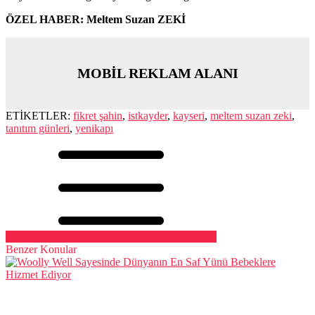
ÖZEL HABER: Meltem Suzan ZEKİ
MOBİL REKLAM ALANI
ETİKETLER:
fikret şahin
,
istkayder
,
kayseri
,
meltem suzan zeki
,
tanıtım günleri
,
yenikapı
Benzer Konular