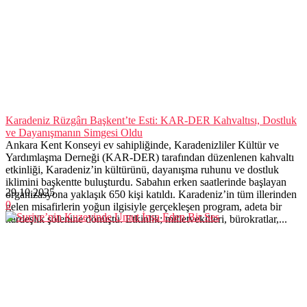
Karadeniz Rüzgârı Başkent’te Esti: KAR-DER Kahvaltısı, Dostluk
ve Dayanışmanın Simgesi Oldu
Ankara Kent Konseyi ev sahipliğinde, Karadenizliler Kültür ve
Yardımlaşma Derneği (KAR-DER) tarafından düzenlenen kahvaltı
etkinliği, Karadeniz’in kültürünü, dayanışma ruhunu ve dostluk
iklimini başkentte buluşturdu. Sabahın erken saatlerinde başlayan
29.10.2025
organizasyona yaklaşık 650 kişi katıldı. Karadeniz’in tüm illerinden
0
gelen misafirlerin yoğun ilgisiyle gerçekleşen program, adeta bir
kardeşlik şölenine dönüştü. Etkinlik; milletvekilleri, bürokratlar,...