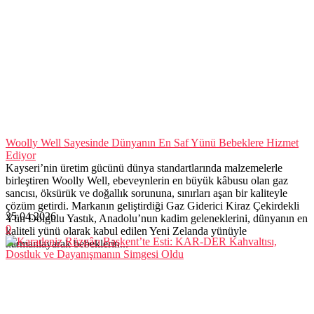
Woolly Well Sayesinde Dünyanın En Saf Yünü Bebeklere Hizmet
Ediyor
Kayseri’nin üretim gücünü dünya standartlarında malzemelerle
birleştiren Woolly Well, ebeveynlerin en büyük kâbusu olan gaz
sancısı, öksürük ve doğallık sorununa, sınırları aşan bir kaliteyle
çözüm getirdi. Markanın geliştirdiği Gaz Giderici Kiraz Çekirdekli
25.04.2026
Yün Dolgulu Yastık, Anadolu’nun kadim geleneklerini, dünyanın en
0
kaliteli yünü olarak kabul edilen Yeni Zelanda yünüyle
harmanlayarak bebeklerin...