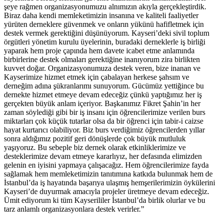
şeye rağmen organizasyonumuzu alnımızın akıyla gerçekleştirdik.
Biraz daha kendi memleketimizin insanına ve kaliteli faaliyetler
yürüten derneklere güvenmek ve onların yükünü hafifletmek için
destek vermek gerektiğini düşünüyorum. Kayseri’deki sivil toplum
örgütleri yönetim kurulu üyelerinin, buradaki derneklerle iş birliği
yaparak hem proje çapında hem davete icabet etme anlamında
birbirlerine destek olmaları gerektiğine inanıyorum zira birlikten
kuvvet doğar. Organizasyonumuza destek veren, bize inanan ve
Kayserimize hizmet etmek için çabalayan herkese şahsım ve
derneğim adına şükranlarımı sunuyorum. Gücümüz yettiğince bu
dernekte hizmet etmeye devam edeceğiz çünkü yaptığımız her iş
gerçekten büyük anlam içeriyor. Başkanımız Fikret Şahin’in her
zaman söylediği gibi bir iş insanı için öğrencilerimize verilen burs
miktarları çok küçük tutarlar olsa da bir öğrenci için tabir-i caizse
hayat kurtarıcı olabiliyor. Biz burs verdiğimiz öğrencilerden yıllar
sonra aldığımız pozitif geri dönüşlerde çok büyük mutluluk
yaşıyoruz. Bu sebeple biz dernek olarak etkinliklerimize ve
desteklerimize devam etmeye kararlıyız, her defasında elimizden
gelenin en iyisini yapmaya çalışacağız. Hem öğrencilerimize fayda
sağlamak hem memleketimizin tanıtımına katkıda bulunmak hem de
İstanbul’da iş hayatında başarıya ulaşmış hemşerilerimizin öykülerini
Kayseri’de duyurmak amacıyla projeler üretmeye devam edeceğiz.
Ümit ediyorum ki tüm Kayserililer İstanbul’da birlik olurlar ve bu
tarz anlamlı organizasyonlara destek verirler.”