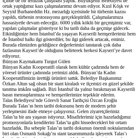
içinde de bir temizlik çalışması yaptık. Büyükşehir Belediyesi ile
ortak yaptığımız kazı çalışmalarımız devam ediyor. Kızıl Köşk ve
Seyyid Burhaneddin Hz. mezarlığı içerisinde bir türbenin kazısı
yapıldı, türbenin restorasyonu gerçekleştirildi. Çalışmalarımıza
hassasiyetle devam edeceğiz. 6000 yıllık köklü bir geçmişimiz var,
yapılan çalışmalar gösteriyor ki bu tarih daha da geçmişe gidecek.
Etkinliğimize hem İstanbul’da yaşayan Kayserili hemşerilerimiz hem
de İstanbul halkı ilgi gösterdiler, bu ilgi giderek artacak, eminiz.
Burada elimizden geldiğince değerlerimizi tanıtarak çok daha
fazlasının Kayseri’de olduğunu belirterek herkesi Kayseri’ye davet
ediyoruz.
Bünyan Kaymakamı Turgut Gülen
Bünyan Kadın Kooperatifi olarak hem kültür çadırında hem de
yöresel ürünler çadırında yerimizi aldık. Bünyan’da Kadın
Kooperatifimizin ürettiği ürünleri sattık. Belediye Başkanımız
Özkan Altun sağ olsun bir stant kiraladı ve ilçemizi en güzel şekilde
tanıtma imkânı sağladı. Bizi İstanbul’da yalnız bırakmayan Kayserili
basın mensuplarımıza ve hemşerilerimize teşekkür ederim.
Talas Belediyesi’nde Görevli Sanat Tarihçisi Özcan Eroğlu
Burada Talas’ın hem tarihi dokusunu hem de modern şehir
yerleşmesini ifade etmeye çalışıyoruz. Gelen ziyaretçilerimiz
Talas’ta bir anı yaşasın istiyoruz. Misafirlerimiz için hazırladığımız
promosyonlarla kendilerini Talas’ta gibi hissedecekleri bir ortam
hazırladık. Bu sebeple Talas’ın tarihi dokunun önemli noktalarından
biri olan Osmanlı Sokağı’nı stant tasarımımızda işleyerek Talas’ı