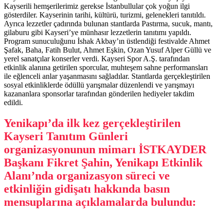
Kayserili hemşerilerimiz gerekse İstanbullular çok yoğun ilgi
gösterdiler. Kayserinin tarihi, kültürü, turizmi, gelenekleri tanıtıldı.
Ayrıca lezzetler çadırında bulunan stantlarda Pastırma, sucuk, mantı,
gilaburu gibi Kayseri’ye münhasır lezzetlerin tanıtımı yapıldı.
Program sunuculuğunu İshak Akbay’ın üstlendiği festivalde Ahmet
Şafak, Baha, Fatih Bulut, Ahmet Eşkin, Ozan Yusuf Alper Güllü ve
yerel sanatçılar konserler verdi. Kayseri Spor A.Ş. tarafından
etkinlik alanına getirilen sporcular, muhteşem sahne performansları
ile eğlenceli anlar yaşanmasını sağladılar. Stantlarda gerçekleştirilen
sosyal etkinliklerde ödüllü yarışmalar düzenlendi ve yarışmayı
kazananlara sponsorlar tarafından gönderilen hediyeler takdim
edildi.
Yenikapı’da ilk kez gerçekleştirilen
Kayseri Tanıtım Günleri
organizasyonunun mimarı İSTKAYDER
Başkanı Fikret Şahin, Yenikapı Etkinlik
Alanı’nda organizasyon süreci ve
etkinliğin gidişatı hakkında basın
mensuplarına açıklamalarda bulundu: