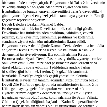
bir stantta ifade etmeye çalıştık. Biliyorsunuz ki Talas 2 üniversitenin
de konuşlandığı bir bölgedir. Standımızı ziyaret eden tüm
İstanbulluları ve burada yaşayan Kayserilileri Talas’a davet ettik. 4
gün boyunca ilçemizi en güzel şekilde tanıtmaya gayret ettik. Emeği
geçenlere teşekkür ediyorum.
Develi Belediye Başkanı Mehmet Cabbar
En doyurucu stant bizim Develi standı idi, çok da ilgi gördü.
Develimize has ürünlerimizden cıvıklımız, tahinlimiz, cevizli
pidemiz, kuru kayısımız, çemenimiz, pestilimiz ve köfterimiz,
standımızı ziyaret eden tüm misafirlerimize ikram edildi.
Biliyorsunuz ceviz denildiğinde Kaman Cevizi derler ama ben iddia
ediyorum Develi Cevizi daha lezzetli ve kalitelidir. Kesinlikle
denemenizi tavsiye ediyorum. Biz etkinlik alanına Kayseri
Pastırmasından ziyade Develi Pastırması getirdik, ziyaretçilerimize
onu ikram ettik. Develimize özel pastırmanın daha lezzetli daha
güzel olduğunu söyleyebilirim. Tadıldığında aradaki farkın
hissedileceğini belirtmek isterim. Çok güzel bir tanıtım standı
hazırladık. Develi’ye özgü çok çeşitli yöresel ürünlerimiz,
İstanbul’da Kayseri’nin tanıtımı açısından güzel bir intiba bıraktı.
Develi Zile Kili’ni de getirip burada misafirlerimize tanıttık. Zile
Kili, egzamaya iyi gelen bir topraktır ve ücretsiz olarak
ziyaretçilerimize dağıtarak denemelerini tavsiye ettik. Ayrıca
lavantadan yapmış olduğumuz kolonyalarımız ile Sayın Valimiz
Gökmen Çiçek öncülüğünde başlatılan Kadın Kooperatifimizde
hanım kardeşlerimizin yapmış olduğu ürünlerimizi de sergiledik.