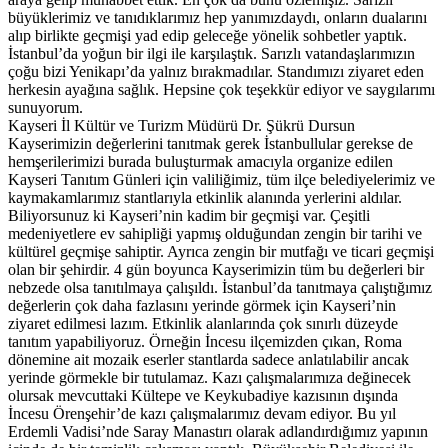
büyüklerimiz ve tanıdıklarımız hep yanımızdaydı, onların dualarını
alıp birlikte geçmişi yad edip geleceğe yönelik sohbetler yaptık.
İstanbul’da yoğun bir ilgi ile karşılaştık. Sarızlı vatandaşlarımızın
çoğu bizi Yenikapı’da yalnız bırakmadılar. Standımızı ziyaret eden
herkesin ayağına sağlık. Hepsine çok teşekkür ediyor ve saygılarımı
sunuyorum.
Kayseri İl Kültür ve Turizm Müdürü Dr. Şükrü Dursun
Kayserimizin değerlerini tanıtmak gerek İstanbullular gerekse de
hemşerilerimizi burada buluşturmak amacıyla organize edilen
Kayseri Tanıtım Günleri için valiliğimiz, tüm ilçe belediyelerimiz ve
kaymakamlarımız stantlarıyla etkinlik alanında yerlerini aldılar.
Biliyorsunuz ki Kayseri’nin kadim bir geçmişi var. Çeşitli
medeniyetlere ev sahipliği yapmış olduğundan zengin bir tarihi ve
kültürel geçmişe sahiptir. Ayrıca zengin bir mutfağı ve ticari geçmişi
olan bir şehirdir. 4 gün boyunca Kayserimizin tüm bu değerleri bir
nebzede olsa tanıtılmaya çalışıldı. İstanbul’da tanıtmaya çalıştığımız
değerlerin çok daha fazlasını yerinde görmek için Kayseri’nin
ziyaret edilmesi lazım. Etkinlik alanlarında çok sınırlı düzeyde
tanıtım yapabiliyoruz. Örneğin İncesu ilçemizden çıkan, Roma
dönemine ait mozaik eserler stantlarda sadece anlatılabilir ancak
yerinde görmekle bir tutulamaz. Kazı çalışmalarımıza değinecek
olursak mevcuttaki Kültepe ve Keykubadiye kazısının dışında
İncesu Örenşehir’de kazı çalışmalarımız devam ediyor. Bu yıl
Erdemli Vadisi’nde Saray Manastırı olarak adlandırdığımız yapının