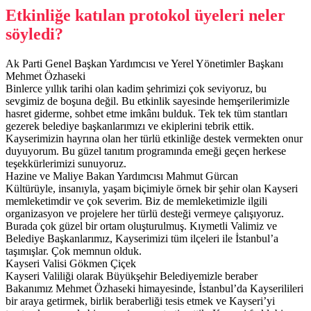
Etkinliğe katılan protokol üyeleri neler
söyledi?
Ak Parti Genel Başkan Yardımcısı ve Yerel Yönetimler Başkanı
Mehmet Özhaseki
Binlerce yıllık tarihi olan kadim şehrimizi çok seviyoruz, bu
sevgimiz de boşuna değil. Bu etkinlik sayesinde hemşerilerimizle
hasret giderme, sohbet etme imkânı bulduk. Tek tek tüm stantları
gezerek belediye başkanlarımızı ve ekiplerini tebrik ettik.
Kayserimizin hayrına olan her türlü etkinliğe destek vermekten onur
duyuyorum. Bu güzel tanıtım programında emeği geçen herkese
teşekkürlerimizi sunuyoruz.
Hazine ve Maliye Bakan Yardımcısı Mahmut Gürcan
Kültürüyle, insanıyla, yaşam biçimiyle örnek bir şehir olan Kayseri
memleketimdir ve çok severim. Biz de memleketimizle ilgili
organizasyon ve projelere her türlü desteği vermeye çalışıyoruz.
Burada çok güzel bir ortam oluşturulmuş. Kıymetli Valimiz ve
Belediye Başkanlarımız, Kayserimizi tüm ilçeleri ile İstanbul’a
taşımışlar. Çok memnun olduk.
Kayseri Valisi Gökmen Çiçek
Kayseri Valiliği olarak Büyükşehir Belediyemizle beraber
Bakanımız Mehmet Özhaseki himayesinde, İstanbul’da Kayserilileri
bir araya getirmek, birlik beraberliği tesis etmek ve Kayseri’yi