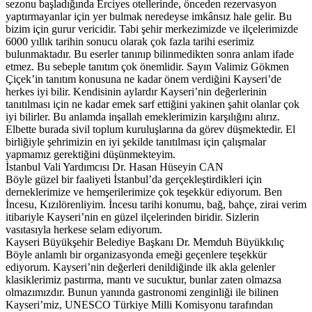
sezonu başladığında Erciyes otellerinde, önceden rezervasyon
yaptırmayanlar için yer bulmak neredeyse imkânsız hale gelir. Bu
bizim için gurur vericidir. Tabi şehir merkezimizde ve ilçelerimizde
6000 yıllık tarihin sonucu olarak çok fazla tarihi eserimiz
bulunmaktadır. Bu eserler tanınıp bilinmedikten sonra anlam ifade
etmez. Bu sebeple tanıtım çok önemlidir. Sayın Valimiz Gökmen
Çiçek’in tanıtım konusuna ne kadar önem verdiğini Kayseri’de
herkes iyi bilir. Kendisinin aylardır Kayseri’nin değerlerinin
tanıtılması için ne kadar emek sarf ettiğini yakinen şahit olanlar çok
iyi bilirler. Bu anlamda inşallah emeklerimizin karşılığını alırız.
Elbette burada sivil toplum kuruluşlarına da görev düşmektedir. El
birliğiyle şehrimizin en iyi şekilde tanıtılması için çalışmalar
yapmamız gerektiğini düşünmekteyim.
İstanbul Vali Yardımcısı Dr. Hasan Hüseyin CAN
Böyle güzel bir faaliyeti İstanbul’da gerçekleştirdikleri için
derneklerimize ve hemşerilerimize çok teşekkür ediyorum. Ben
İncesu, Kızılörenliyim. İncesu tarihi konumu, bağ, bahçe, zirai verim
itibariyle Kayseri’nin en güzel ilçelerinden biridir. Sizlerin
vasıtasıyla herkese selam ediyorum.
Kayseri Büyükşehir Belediye Başkanı Dr. Memduh Büyükkılıç
Böyle anlamlı bir organizasyonda emeği geçenlere teşekkür
ediyorum. Kayseri’nin değerleri denildiğinde ilk akla gelenler
klasiklerimiz pastırma, mantı ve sucuktur, bunlar zaten olmazsa
olmazımızdır. Bunun yanında gastronomi zenginliği ile bilinen
Kayseri’miz, UNESCO Türkiye Milli Komisyonu tarafından