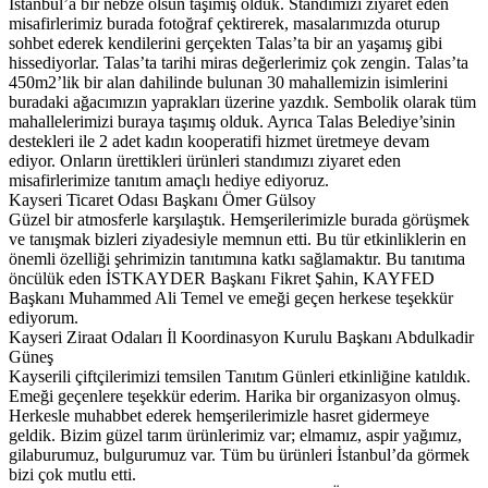
İstanbul’a bir nebze olsun taşımış olduk. Standımızı ziyaret eden
misafirlerimiz burada fotoğraf çektirerek, masalarımızda oturup
sohbet ederek kendilerini gerçekten Talas’ta bir an yaşamış gibi
hissediyorlar. Talas’ta tarihi miras değerlerimiz çok zengin. Talas’ta
450m2’lik bir alan dahilinde bulunan 30 mahallemizin isimlerini
buradaki ağacımızın yaprakları üzerine yazdık. Sembolik olarak tüm
mahallelerimizi buraya taşımış olduk. Ayrıca Talas Belediye’sinin
destekleri ile 2 adet kadın kooperatifi hizmet üretmeye devam
ediyor. Onların ürettikleri ürünleri standımızı ziyaret eden
misafirlerimize tanıtım amaçlı hediye ediyoruz.
Kayseri Ticaret Odası Başkanı Ömer Gülsoy
Güzel bir atmosferle karşılaştık. Hemşerilerimizle burada görüşmek
ve tanışmak bizleri ziyadesiyle memnun etti. Bu tür etkinliklerin en
önemli özelliği şehrimizin tanıtımına katkı sağlamaktır. Bu tanıtıma
öncülük eden İSTKAYDER Başkanı Fikret Şahin, KAYFED
Başkanı Muhammed Ali Temel ve emeği geçen herkese teşekkür
ediyorum.
Kayseri Ziraat Odaları İl Koordinasyon Kurulu Başkanı Abdulkadir
Güneş
Kayserili çiftçilerimizi temsilen Tanıtım Günleri etkinliğine katıldık.
Emeği geçenlere teşekkür ederim. Harika bir organizasyon olmuş.
Herkesle muhabbet ederek hemşerilerimizle hasret gidermeye
geldik. Bizim güzel tarım ürünlerimiz var; elmamız, aspir yağımız,
gilaburumuz, bulgurumuz var. Tüm bu ürünleri İstanbul’da görmek
bizi çok mutlu etti.