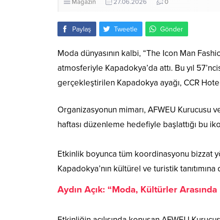
Magazin
27.06.2026
0
Paylaş
Tweetle
Gönder
Moda dünyasının kalbi, “The Icon Man Fashi
atmosferiyle Kapadokya’da attı. Bu yıl 57’
gerçekleştirilen Kapadokya ayağı, CCR Hotel’i
Organizasyonun mimarı, AFWEU Kurucusu ve 
haftası düzenleme hedefiyle başlattığı bu ik
Etkinlik boyunca tüm koordinasyonu bizzat y
Kapadokya’nın kültürel ve turistik tanıtımına 
Aydın Açık: “Moda, Kültürler Arasında
Etkinliğin açılışında konuşan AFWEU Kurucus