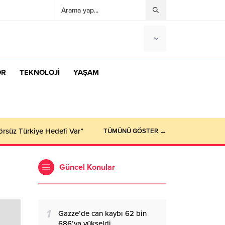
OR
TEKNOLOJİ
YAŞAM
örsüz Türkiye Hedefi Var”
TÜMÜNÜ GÖSTER →
Güncel Konular
1
Gazze’de can kaybı 62 bin
686’ya yükseldi