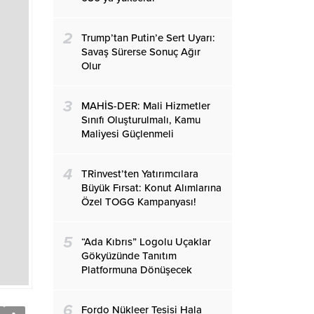
2
Trump’tan Putin’e Sert Uyarı:
Savaş Sürerse Sonuç Ağır
Olur
3
MAHİS-DER: Mali Hizmetler
Sınıfı Oluşturulmalı, Kamu
Maliyesi Güçlenmeli
4
TRinvest’ten Yatırımcılara
Büyük Fırsat: Konut Alımlarına
Özel TOGG Kampanyası!
5
“Ada Kıbrıs” Logolu Uçaklar
Gökyüzünde Tanıtım
Platformuna Dönüşecek
6
Fordo Nükleer Tesisi Hala