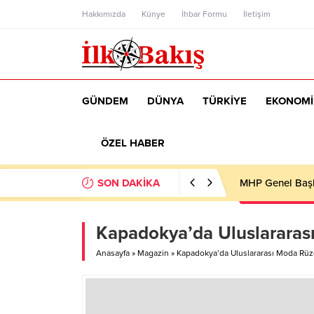
Hakkımızda
Künye
İhbar Formu
İletişim
GÜNDEM
DÜNYA
TÜRKİYE
EKONOMİ
ÖZEL HABER
SON DAKİKA
MHP Genel Başka
Kapadokya’da Uluslararas
Anasayfa
»
Magazin
»
Kapadokya’da Uluslararası Moda Rüz