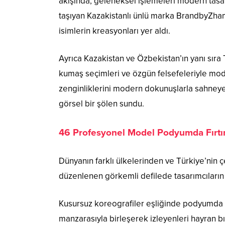
akışında; geleneksel işlemeleri modern tasar
taşıyan Kazakistanlı ünlü marka BrandbyZhamil
isimlerin kreasyonları yer aldı.
Ayrıca Kazakistan ve Özbekistan’ın yanı sıra 
kumaş seçimleri ve özgün felsefeleriyle moda o
zenginliklerini modern dokunuşlarla sahneye 
görsel bir şölen sundu.
46 Profesyonel Model Podyumda Fırtın
Dünyanın farklı ülkelerinden ve Türkiye’nin 
düzenlenen görkemli defilede tasarımcıların k
Kusursuz koreografiler eşliğinde podyumda
manzarasıyla birleşerek izleyenleri hayran bı