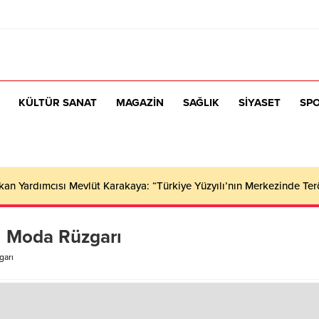
KÜLTÜR SANAT
MAGAZİN
SAĞLIK
SİYASET
SP
n Yardımcısı Mevlüt Karakaya: “Türkiye Yüzyılı’nın Merkezinde Ter
ı Moda Rüzgarı
garı