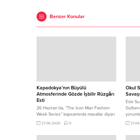
Benzer Konular
Kapadokya’nın Büyülü
Okul S
Atmosferinde Gözde İşbilir Rüzgârı
Savaş
Esti
Eski Su
26 Haziran’da, “The Icon Man Fashion
Gülben 
Week Series” kapsamında masallar diyarı
yorumla
Kapadokya, uluslararası çapta büyük bir
öyle bi
27.06.2026
0
21.04
moda ve kültür organizasyonuna ev
polemiğ
sahipliği yaptı. Bu yıl 57’ncisi düzenlenen
karşılı
AFWEU Moda ve Kültür Haftaları
hamlesi