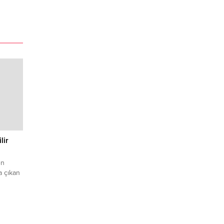
lir
en
 çıkan
afetini,
i
can’ın
da ve