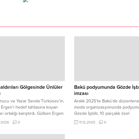
aldırıları Gölgesinde Ünlüler
Bakü podyumunda Gözde İşbi
ı
imzası
nucu ve Yazar Sevda Türküsev’in,
Aralık 2025’te Bakü’de düzenlen
Ergen’i hedef tahtasına koyan
moda organizasyonunda podyuma
rı ortalığı karıştırdı. Gülben Ergen
Gözde İşbilir, 10 parçalık özel
r yanıt verdi ki Sevda Türküsev,
koleksiyonuyla modern kadının zar
.2026
0
11.12.2025
0
e Sinan Akçıl’ı da dahil ederek
özgün duruşunu ve güçlü silüetin
k verdi. Türküsev’in Sinan Akçıl
uluslararası vitrine taşıdı. Azerbay
 ve Demet Akalın’ın konuya dahil
başkenti Bakü, Aralık 2025’te mo