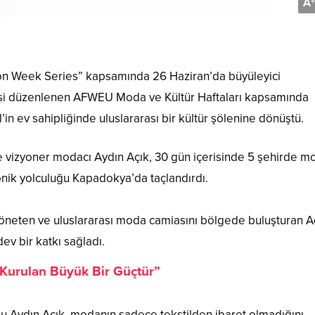
A
+
on Week Series” kapsamında 26 Haziran’da büyüleyici
ncisi düzenlenen AFWEU Moda ve Kültür Haftaları kapsamında
n ev sahipliğinde uluslararası bir kültür şölenine dönüştü.
vizyoner modacı Aydın Açık, 30 gün içerisinde 5 şehirde m
onik yolculuğu Kapadokya’da taçlandırdı.
öneten ve uluslararası moda camiasını bölgede buluşturan A
dev bir katkı sağladı.
 Kurulan Büyük Bir Güçtür”
u Aydın Açık, modanın sadece tekstilden ibaret olmadığını