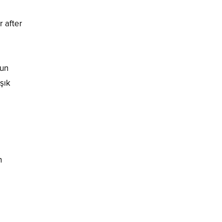
 after
mun
şık
n