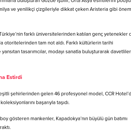
ımlarla buluşturan Gözde İşbilir, Orta Asya esintilerini pody
ya ve yenilikçi çizgileriyle dikkat çeken Aristeria gibi önem
Türkiye’nin farklı üniversitelerinden katılan genç yetenekler 
toritelerinden tam not aldı. Farklı kültürlerin tarihi
yansıtan tasarımcılar, modayı sanatla buluşturarak davetlile
a Estirdi
çeşitli şehirlerinden gelen 46 profesyonel model, CCR Hotel’
oleksiyonlarını başarıyla taşıdı.
 boy gösteren mankenler, Kapadokya’nın büyülü gün batımı
raktı.