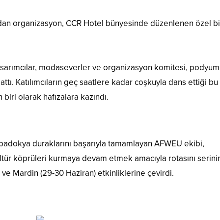
dan organizasyon, CCR Hotel bünyesinde düzenlenen özel bir
asarımcılar, modaseverler ve organizasyon komitesi, podyu
ttı. Katılımcıların geç saatlere kadar coşkuyla dans ettiği bu 
biri olarak hafızalara kazındı.
Kapadokya duraklarını başarıyla tamamlayan AFWEU ekibi,
kültür köprüleri kurmaya devam etmek amacıyla rotasını serini
 ve Mardin (29-30 Haziran) etkinliklerine çevirdi.