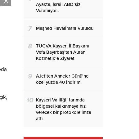
A
-
Ayakta, İsrail ABD’siz
Vuramıyor..
7
Meşhed Havalimanı Vuruldu
8
TÜGVA Kayseri İl Başkanı
Vefa Bayırbaş’tan Auran
Kozmetik’e Ziyaret
oda
9
AJet’ten Anneler Günü’ne
özel yüzde 40 indirim
çık,
10
Kayseri Valiliği, tarımda
bölgesel kalkınmaya hız
verecek bir protokole imza
attı