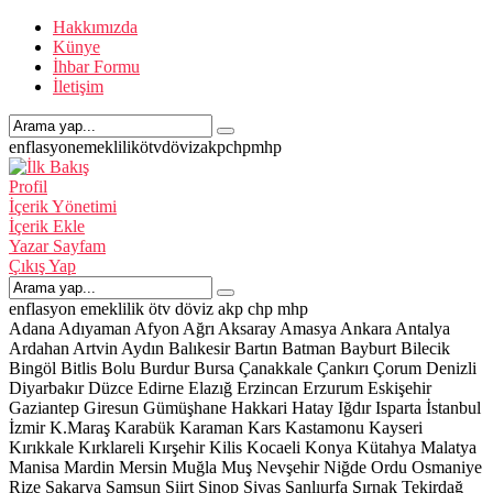
Hakkımızda
Künye
İhbar Formu
İletişim
enflasyon
emeklilik
ötv
döviz
akp
chp
mhp
Profil
İçerik Yönetimi
İçerik Ekle
Yazar Sayfam
Çıkış Yap
enflasyon
emeklilik
ötv
döviz
akp
chp
mhp
Adana
Adıyaman
Afyon
Ağrı
Aksaray
Amasya
Ankara
Antalya
Ardahan
Artvin
Aydın
Balıkesir
Bartın
Batman
Bayburt
Bilecik
Bingöl
Bitlis
Bolu
Burdur
Bursa
Çanakkale
Çankırı
Çorum
Denizli
Diyarbakır
Düzce
Edirne
Elazığ
Erzincan
Erzurum
Eskişehir
Gaziantep
Giresun
Gümüşhane
Hakkari
Hatay
Iğdır
Isparta
İstanbul
İzmir
K.Maraş
Karabük
Karaman
Kars
Kastamonu
Kayseri
Kırıkkale
Kırklareli
Kırşehir
Kilis
Kocaeli
Konya
Kütahya
Malatya
Manisa
Mardin
Mersin
Muğla
Muş
Nevşehir
Niğde
Ordu
Osmaniye
Rize
Sakarya
Samsun
Siirt
Sinop
Sivas
Şanlıurfa
Şırnak
Tekirdağ