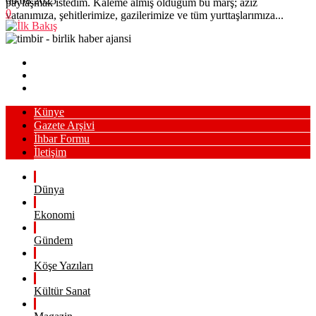
06.08.2025
paylaşmak istedim. Kaleme almış olduğum bu marş; aziz
0
vatanımıza, şehitlerimize, gazilerimize ve tüm yurttaşlarımıza...
Künye
Gazete Arşivi
İhbar Formu
İletişim
Dünya
Ekonomi
Gündem
Köşe Yazıları
Kültür Sanat