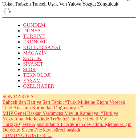
Tokat
Trabzon
Tunceli
Uşak
Van
Yalova
Yozgat
Zonguldak
GÜNDEM
DÜNYA
TÜRKİYE
EKONOMİ
KÜLTÜR SANAT
MAGAZİN
SAĞLIK
SİYASET
SPOR
TEKNOLOJİ
YAŞAM
ÖZEL HABER
SON DAKİKA
Bahçeli’den Batı’ya Sert Tepki: “Türk Milletine Biçim Verecek
Terzi Anasının Karnından Doğmamıştır!”
MHP Genel Başkan Yardımcısı Mevlüt Karakaya: “Türkiye
Yüzyılı’nın Merkezinde Terörsüz Türkiye Hedefi Var”
Türkiye Çevre Ajansı’ndan Sıfır Atık için dev adım: İşletmeler için
Depozito Sistemi’ne kayıt süreci başladı
TÜMÜNÜ GÖSTER →