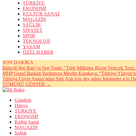
TÜRKİYE
EKONOMİ
KÜLTÜR SANAT
MAGAZİN
SAĞLIK
SİYASET
SPOR
TEKNOLOJİ
YAŞAM
ÖZEL HABER
SON DAKİKA
Bahçeli’den Batı’ya Sert Tepki: “Türk Milletine Biçim Verecek Terz
MHP Genel Başkan Yardımcısı Mevlüt Karakaya: “Türkiye Yüzyılı’n
Türkiye Çevre Ajansı’ndan Sıfır Atık için dev adım: İşletmeler için De
TÜMÜNÜ GÖSTER →
Gündem
Dünya
TÜRKİYE
EKONOMİ
Kültür Sanat
MAGAZİN
Sağlık