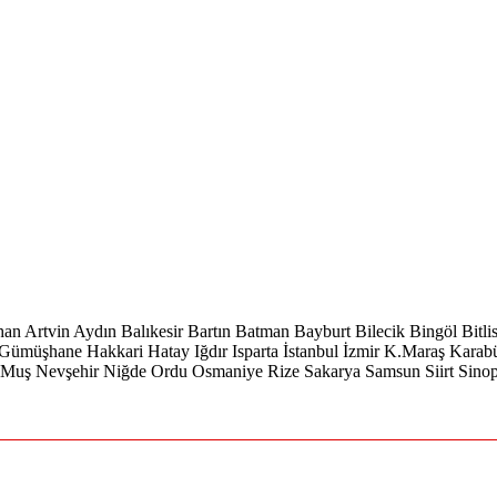
han
Artvin
Aydın
Balıkesir
Bartın
Batman
Bayburt
Bilecik
Bingöl
Bitli
Gümüşhane
Hakkari
Hatay
Iğdır
Isparta
İstanbul
İzmir
K.Maraş
Karab
Muş
Nevşehir
Niğde
Ordu
Osmaniye
Rize
Sakarya
Samsun
Siirt
Sino