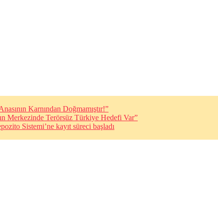
i Anasının Karnından Doğmamıştır!”
ın Merkezinde Terörsüz Türkiye Hedefi Var”
pozito Sistemi’ne kayıt süreci başladı