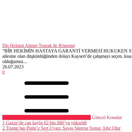
Diş Hekimi Ahmet Toprak ile Röportaj
“BİR HEKİMİN HASTAYA GARANTİ VERMESİ HUKUKEN SUÇTUR” Röpo
ailesine olan düşkünlüğünden dolayı Kayseri’de çalışmayı seçen, kısa 
olduğumuz...
26.07.2023
0
Güncel Konular
1
Gazze’de can kaybı 62 bin 686’ya yükseldi
2
Trump’tan Putin’e Sert Uyarı: Savaş Sürerse Sonuç Ağır Olur