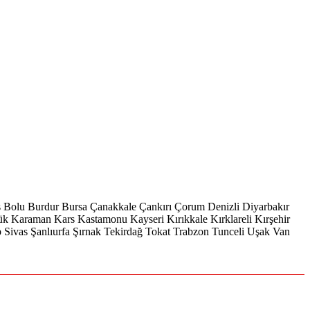
s
Bolu
Burdur
Bursa
Çanakkale
Çankırı
Çorum
Denizli
Diyarbakır
ük
Karaman
Kars
Kastamonu
Kayseri
Kırıkkale
Kırklareli
Kırşehir
p
Sivas
Şanlıurfa
Şırnak
Tekirdağ
Tokat
Trabzon
Tunceli
Uşak
Van