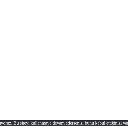
ıyoruz. Bu siteyi kullanmaya devam ederseniz, bunu kabul ettiğinizi var