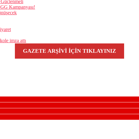
 Güçlenmeli
 TOGG Kampanyası!
önüşecek
iyaret
kole imza attı
GAZETE ARŞİVİ İÇİN TIKLAYINIZ