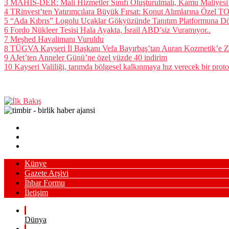
3
MAHİS-DER: Mali Hizmetler Sınıfı Oluşturulmalı, Kamu Maliyesi
4
TRinvest’ten Yatırımcılara Büyük Fırsat: Konut Alımlarına Özel
5
“Ada Kıbrıs” Logolu Uçaklar Gökyüzünde Tanıtım Platformuna D
6
Fordo Nükleer Tesisi Hala Ayakta, İsrail ABD’siz Vuramıyor..
7
Meşhed Havalimanı Vuruldu
8
TÜGVA Kayseri İl Başkanı Vefa Bayırbaş’tan Auran Kozmetik’e Z
9
AJet’ten Anneler Günü’ne özel yüzde 40 indirim
10
Kayseri Valiliği, tarımda bölgesel kalkınmaya hız verecek bir proto
Künye
Gazete Arşivi
İhbar Formu
İletişim
Dünya