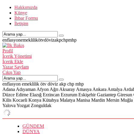
Hakkımızda
Künye
İhbar Formu
İletişim
enflasyon
emeklilik
ötv
döviz
akp
chp
mhp
Profil
İçerik Yönetimi
İçerik Ekle
Yazar Sayfam
Çıkış Yap
enflasyon
emeklilik
ötv
döviz
akp
chp
mhp
Adana
Adıyaman
Afyon
Ağrı
Aksaray
Amasya
Ankara
Antalya
Arda
Düzce
Edirne
Elazığ
Erzincan
Erzurum
Eskişehir
Gaziantep
Giresun
Kilis
Kocaeli
Konya
Kütahya
Malatya
Manisa
Mardin
Mersin
Muğla
Yalova
Yozgat
Zonguldak
GÜNDEM
DÜNYA