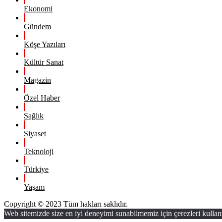
Ekonomi
Gündem
Köşe Yazıları
Kültür Sanat
Magazin
Özel Haber
Sağlık
Siyaset
Teknoloji
Türkiye
Yaşam
Copyright © 2023 Tüm hakları saklıdır.
Web sitemizde size en iyi deneyimi sunabilmemiz için çerezleri kullan