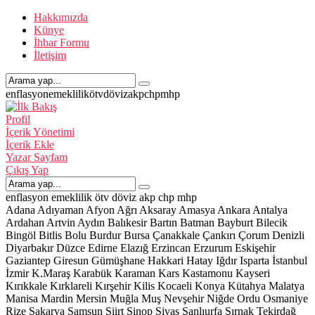
Hakkımızda
Künye
İhbar Formu
İletişim
enflasyon
emeklilik
ötv
döviz
akp
chp
mhp
Profil
İçerik Yönetimi
İçerik Ekle
Yazar Sayfam
Çıkış Yap
enflasyon
emeklilik
ötv
döviz
akp
chp
mhp
Adana
Adıyaman
Afyon
Ağrı
Aksaray
Amasya
Ankara
Antalya
Ardahan
Artvin
Aydın
Balıkesir
Bartın
Batman
Bayburt
Bilecik
Bingöl
Bitlis
Bolu
Burdur
Bursa
Çanakkale
Çankırı
Çorum
Denizli
Diyarbakır
Düzce
Edirne
Elazığ
Erzincan
Erzurum
Eskişehir
Gaziantep
Giresun
Gümüşhane
Hakkari
Hatay
Iğdır
Isparta
İstanbul
İzmir
K.Maraş
Karabük
Karaman
Kars
Kastamonu
Kayseri
Kırıkkale
Kırklareli
Kırşehir
Kilis
Kocaeli
Konya
Kütahya
Malatya
Manisa
Mardin
Mersin
Muğla
Muş
Nevşehir
Niğde
Ordu
Osmaniye
Rize
Sakarya
Samsun
Siirt
Sinop
Sivas
Şanlıurfa
Şırnak
Tekirdağ