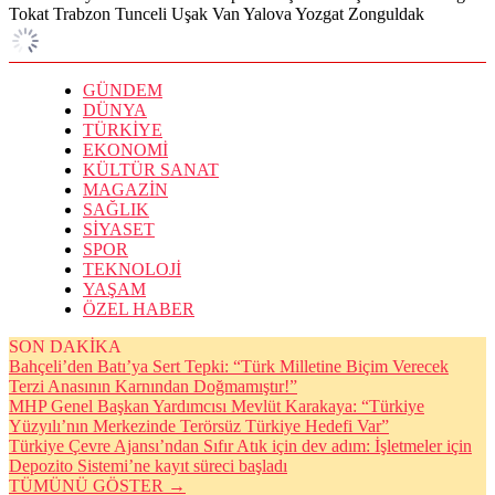
Tokat
Trabzon
Tunceli
Uşak
Van
Yalova
Yozgat
Zonguldak
GÜNDEM
DÜNYA
TÜRKİYE
EKONOMİ
KÜLTÜR SANAT
MAGAZİN
SAĞLIK
SİYASET
SPOR
TEKNOLOJİ
YAŞAM
ÖZEL HABER
SON DAKİKA
Bahçeli’den Batı’ya Sert Tepki: “Türk Milletine Biçim Verecek
Terzi Anasının Karnından Doğmamıştır!”
MHP Genel Başkan Yardımcısı Mevlüt Karakaya: “Türkiye
Yüzyılı’nın Merkezinde Terörsüz Türkiye Hedefi Var”
Türkiye Çevre Ajansı’ndan Sıfır Atık için dev adım: İşletmeler için
Depozito Sistemi’ne kayıt süreci başladı
TÜMÜNÜ GÖSTER →