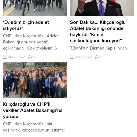
‘Evladımız için adalet
Son Dakika… Kılıçdaroğlu
istiyoruz’
Adalet Bakanlığı önünde
haykırdı: ‘Kimler
CHP lideri Kılıçdaroğlu, Adalet
suskunluğunu koruyor?’
Bakanlığı önünde yaptığı
açıklamada, “Çok öfkeliyim. 6
TBMM'nin Dikmen Kapısı'ndan
yaşındaki bir çocuğa sistematik
Adalet Bakanlığı'na doğru
14.12.2022
0
13.12.2022
0
tecavüz edildi bu ülkede. Kızımız
yürüyen CHP lideri Kemal
için, evlatlarımız için adalet
Kılıçdaroğlu, Türkiye'nin
istiyoruz” dedi.
gündeminde olan 6 yaşındaki
çocuğa istismar olayına sert tepki
gösterdi. Kılıçdaroğlu, "Bu
evladımızın, bu kızımızın sesi
olmak için geldim. Bu ben bu
öfkeyi dile getirmek için
Kılıçdaroğlu ve CHP’li
buradayım" dedi.
vekiller Adalet Bakanlığı’na
yürüdü
CHP lideri Kılıçdaroğlu, altı
yaşındaki kız çocuğunun istismar
edildiği iddialarıyla ilgili olarak