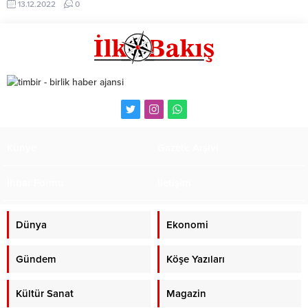
13.12.2022
0
Adalet Bakanlığı önünde açıklama
yaptı, iktidarı olayın üzerine
gitmemekle eleştirdi.
Künye
Gazete Arşivi
İhbar Formu
İletişim
Dünya
Ekonomi
Gündem
Köşe Yazıları
Kültür Sanat
Magazin