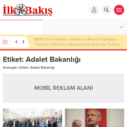
MHP Genel Başkan Yardımcısı Mevlüt Karakaya:
“Türkiye Yüzyılı’nın Merkezinde Terörsüz Türkiye
Hedefi Var”
Etiket:
Adalet Bakanlığı
Anasayfa
»
Etiket: Adalet Bakanlığı
MOBİL REKLAM ALANI