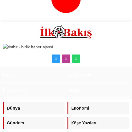
Günü’ne özel fırsatlar sunuyor. 34
Şeker Fabrikası toplantı
ülkede 58, yurt içinde ise 41
salonunda gerçekleştirilen imza
olmak üzere toplam...
törenine, Kayseri Valisi Gökmen
Çiçek, Büyükşehir Belediye
Başkanı Dr. Memduh Büyükkılıç,
Vali Yardımcısı Erkan Kaçmaz,
Kayseri İl Tarım ve...
Künye
Gazete Arşivi
İhbar Formu
İletişim
Dünya
Ekonomi
Gündem
Köşe Yazıları