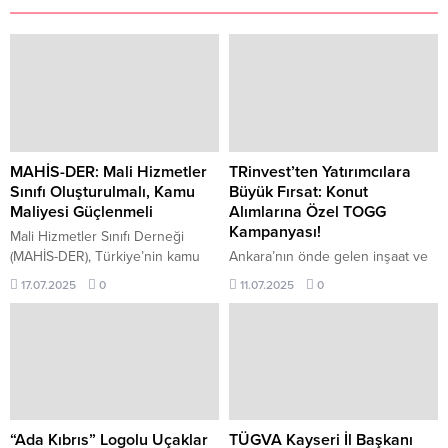
MAHİS-DER: Mali Hizmetler
TRinvest’ten Yatırımcılara
Sınıfı Oluşturulmalı, Kamu
Büyük Fırsat: Konut
Maliyesi Güçlenmeli
Alımlarına Özel TOGG
Kampanyası!
Mali Hizmetler Sınıfı Derneği
(MAHİS-DER), Türkiye’nin kamu
Ankara’nın önde gelen inşaat ve
mali yönetim sistemini
yatırım markalarından biri olan
17.07.2025
0
11.07.2025
0
güçlendirme ve mali disiplini tesis
TRinvest, yenilikçi bakış açısı,
etme hedefiyle kuruldu. 2022
güçlü finansal yapısı ve müşteri
yılında Hazine ve Maliye Bakanlığı
odaklı hizmet anlayışıyla sektörde
bünyesindeki idareci personelin
güvenilir bir konuma sahip olmayı
öncülüğünde kurulan dernek,
sürdürüyor. Bugüne kadar birçok
zamanla kamu maliyesi
prestijli projeye imza atan
sektöründe unvan ayrımı
TRinvest, şimdi yatırımcılarını özel
gözetmeksizin tüm çalışanları
bir kampanya ile buluşturuyor.
“Ada Kıbrıs” Logolu Uçaklar
TÜGVA Kayseri İl Başkanı