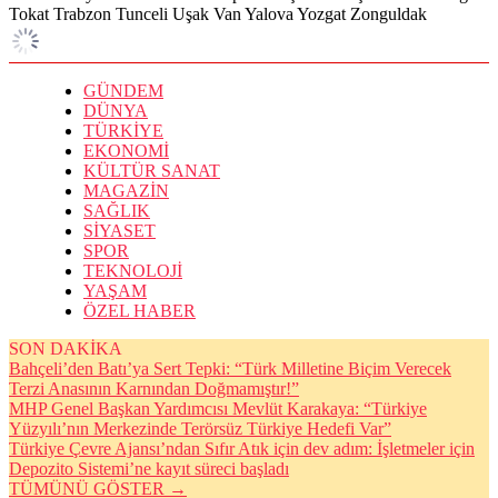
Tokat
Trabzon
Tunceli
Uşak
Van
Yalova
Yozgat
Zonguldak
GÜNDEM
DÜNYA
TÜRKİYE
EKONOMİ
KÜLTÜR SANAT
MAGAZİN
SAĞLIK
SİYASET
SPOR
TEKNOLOJİ
YAŞAM
ÖZEL HABER
SON DAKİKA
Bahçeli’den Batı’ya Sert Tepki: “Türk Milletine Biçim Verecek
Terzi Anasının Karnından Doğmamıştır!”
MHP Genel Başkan Yardımcısı Mevlüt Karakaya: “Türkiye
Yüzyılı’nın Merkezinde Terörsüz Türkiye Hedefi Var”
Türkiye Çevre Ajansı’ndan Sıfır Atık için dev adım: İşletmeler için
Depozito Sistemi’ne kayıt süreci başladı
TÜMÜNÜ GÖSTER →