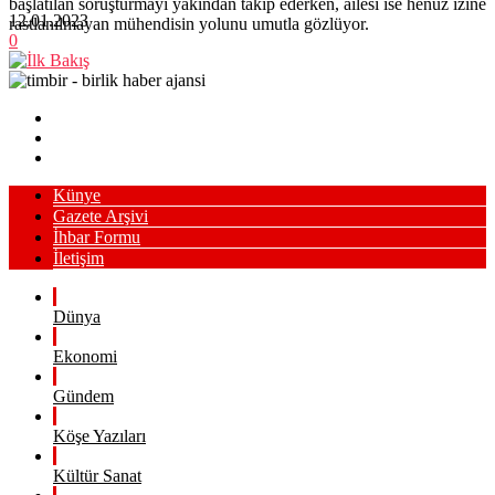
başlatılan soruşturmayı yakından takip ederken, ailesi ise henüz izine
12.01.2023
rastlanılmayan mühendisin yolunu umutla gözlüyor.
0
Künye
Gazete Arşivi
İhbar Formu
İletişim
Dünya
Ekonomi
Gündem
Köşe Yazıları
Kültür Sanat