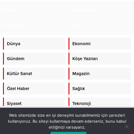
Künye
Gazete Arşivi
İhbar Formu
İletişim
Dünya
Ekonomi
Gündem
Köşe Yazıları
Kültür Sanat
Magazin
Özel Haber
Sağlık
Siyaset
Teknoloji
REKLAMI KAPAT
Web sitemizde size en iyi deneyimi sunabilmemiz için çerezleri
Türkiye
Yaşam
kullanıyoruz. Bu siteyi kullanmaya devam ederseniz, bunu kabul
ettiğinizi varsayarız.
MOBİL FOOTER REKLAM ALANI