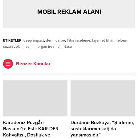
MOBİL REKLAM ALANI
ETİKETLER:
deep impact
,
derin darbe
,
Film inceleme
,
kıyamet filmi
,
meltem
suzan zeki
,
mesih
,
morgan freeman
,
Nasa
Benzer Konular
Karadeniz Rüzgârı
Durdane Bozkaya: “Şiirlerim,
Başkent’te Esti: KAR-DER
sustuklarımın kağıda
Kahvaltısı, Dostluk ve
yansımasıdır”